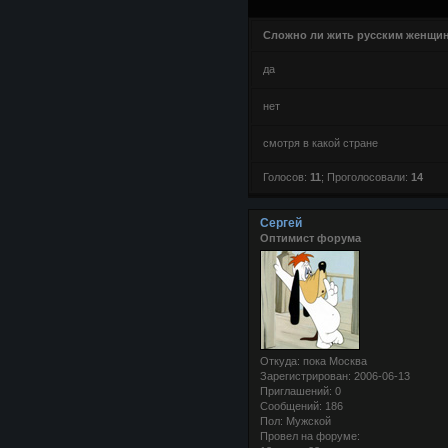
Сложно ли жить русским женщин
да
нет
смотря в какой стране
Голосов:
11
;
Проголосовали:
14
Сергей
Оптимист форума
Откуда:
пока Москва
Зарегистрирован
: 2006-06-13
Приглашений:
0
Сообщений:
186
Пол:
Мужской
Провел на форуме: