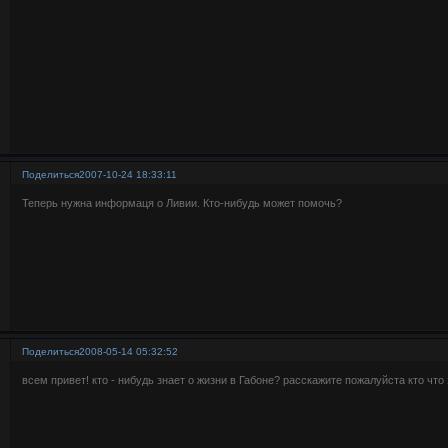
Поделиться
2007-10-24 18:33:11
Теперь нужна информаця о Ливии. Кто-нибудь может помочь?
Поделиться
2008-05-14 05:32:52
всем привет! кто - нибудь знает о жизни в Габоне? расскажите пожалуйста кто что 