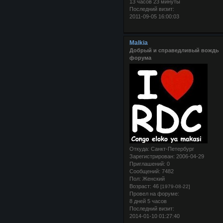
13 часов 23 минуты
Последний визит:
2011-09-05 16:00:03
Malkia
Добрый и справедливый вождь
форума
Откуда:
Санкт-Петербург
Зарегистрирован
: 2006-04-29
Приглашений:
0
Сообщений:
7482
Пол:
Женский
Возраст:
46
[1979-08-22]
Провел на форуме:
8 дней 5 часов
Последний визит:
2014-01-10 01:27:40