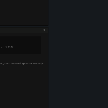
30
о что знает!
на, у них высокий уровень жизни (по