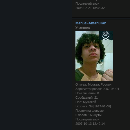
Последний визит:
2008-02-21 18:33:32
Manuel-Amanullah
Участник
Откуда:
Москва, Россия
Зарегистрирован
: 2007-05-04
Приглашений:
0
Сообщений:
21
Пол:
Мужской
Возраст:
39
[1987-02-08]
Провел на форуме:
5 часов 3 минуты
Последний визит:
2007-10-13 12:42:14