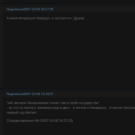
Поделиться
2007-10-05 20:17:35
А меня интересует Камерун, в частности г. Дуала)
Поделиться
2007-10-08 14:36:57
"ибо автомат Калашникова только там в гербе государства"
- ну это ты махнул, минимум еще в двух - в Анголе и Никарагуа... А насчет Анголы
первый год обитает.
Отредактировано hfh (2007-10-08 14:37:23)