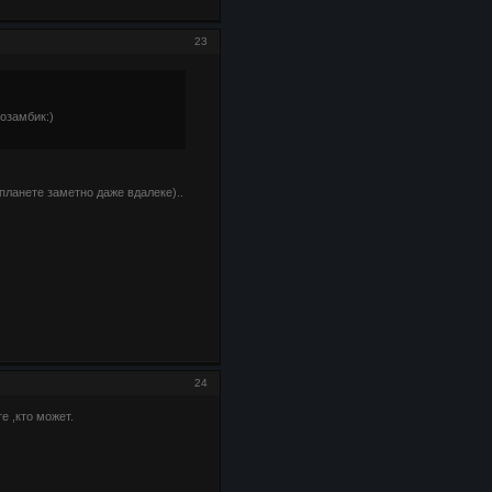
23
озамбик:)
планете заметно даже вдалеке)..
24
е ,кто может.