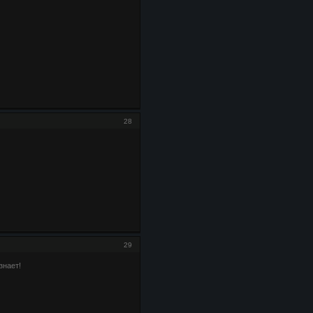
28
29
знает!