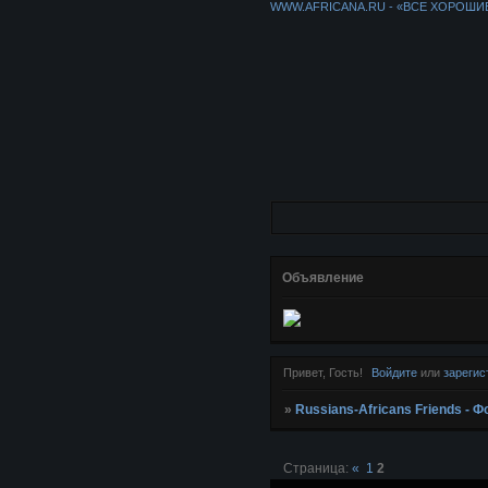
WWW.AFRICANA.RU - «ВСЕ ХОРОШИ
Объявление
Привет, Гость!
Войдите
или
зарегис
»
Russians-Africans Friends -
Страница:
«
1
2