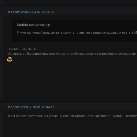
Поделиться
2007-03-07 12:11:21
Malkia написал(а):
Я уже начинаюб подумывать менять планы на западную африку и езать в М
- только так,. гы-гы..
ибо автомат Калашникова только там в гербе государства (прникновенье наше по 
Поделиться
2007-10-05 18:34:16
Всем привет. Хотелось бы узнать о жизнив Анголе, а конкретнее в Луанде. Помогит