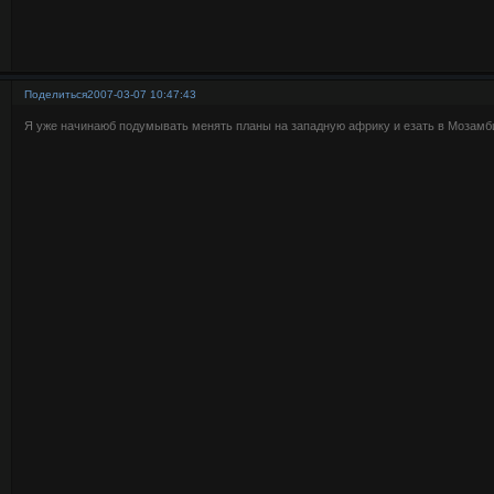
Поделиться
2007-03-07 10:47:43
Я уже начинаюб подумывать менять планы на западную африку и езать в Мозамби