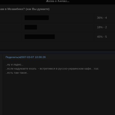
Жизнь в Африке...
ам в Мозамбике? (как Вы думаете)
36% - 4
18% - 2
45% - 5
Поделиться
2007-03-07 10:06:26
..ну и ладно...
..если надумаете ехать - встретимся в русско-украинском кафе.. :rus:
..есть там такое..