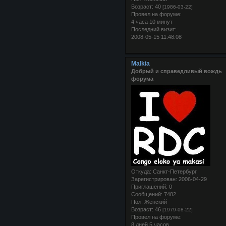
Возраст:
40
[1986-03-22]
Провел на форуме:
4 часа 10 минут
Последний визит:
2008-05-15 11:48:08
Malkia
Добрый и справедливый вождь
форума
Откуда:
Санкт-Петербург
Зарегистрирован
: 2006-04-29
Приглашений:
0
Сообщений:
7482
Пол:
Женский
Возраст:
46
[1979-08-22]
Провел на форуме:
8 дней 5 часов