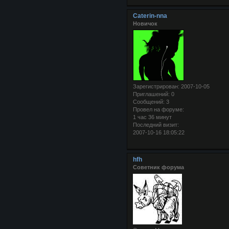
Caterin-nna
Новичок
Зарегистрирован
: 2007-10-05
Приглашений:
0
Сообщений:
3
Провел на форуме:
1 час 36 минут
Последний визит:
2007-10-16 18:05:22
hfh
Советник форума