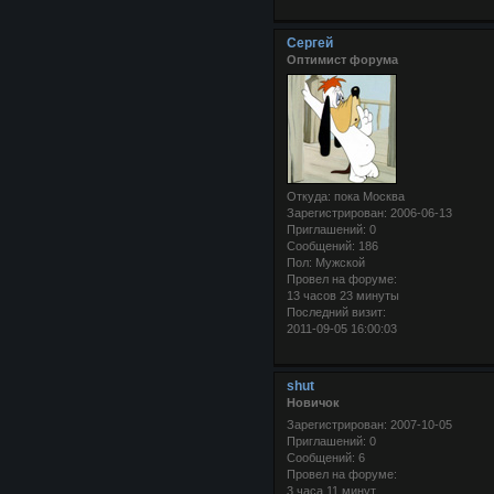
Сергей
Оптимист форума
Откуда:
пока Москва
Зарегистрирован
: 2006-06-13
Приглашений:
0
Сообщений:
186
Пол:
Мужской
Провел на форуме:
13 часов 23 минуты
Последний визит:
2011-09-05 16:00:03
shut
Новичок
Зарегистрирован
: 2007-10-05
Приглашений:
0
Сообщений:
6
Провел на форуме:
3 часа 11 минут