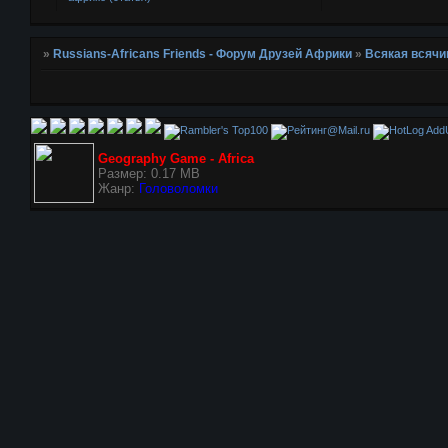
»
Russians-Africans Friends - Форум Друзей Африки
»
Всякая всячи
AddU
Geography Game - Africa
Размер: 0.17 MB
Жанр:
Головоломки