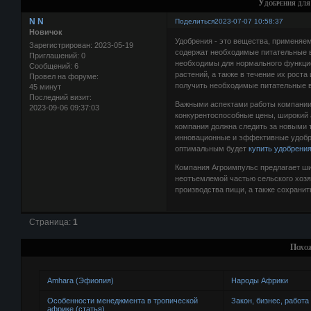
Удобрения для
N N
Поделиться
2023-07-07 10:58:37
Новичок
Удобрения - это вещества, применяе
Зарегистрирован
: 2023-05-19
содержат необходимые питательные ве
Приглашений:
0
необходимы для нормального функцио
Сообщений:
6
растений, а также в течение их рост
Провел на форуме:
получить необходимые питательные в
45 минут
Последний визит:
Важными аспектами работы компании 
2023-09-06 09:37:03
конкурентоспособные цены, широкий 
компания должна следить за новыми т
инновационные и эффективные удобр
оптимальным будет
купить удобрени
Компания Агроимпульс предлагает ши
неотъемлемой частью сельского хозя
производства пищи, а также сохрани
Страница:
1
Похо
Amhara (Эфиопия)
Народы Африки
Особенности менеджмента в тропической
Закон, бизнес, работа
африке (статья)