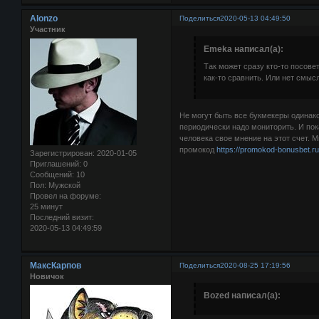
Alonzo
Поделиться
2020-05-13 04:49:50
Участник
Emeka написал(а):
Так может сразу кто-то посове
как-то сравнить. Или нет смысл
Не могут быть все букмекеры одинако
периодически надо мониторить. И пока
человека свое мнение на этот счет. М
промокод
https://promokod-bonusbet.r
Зарегистрирован
: 2020-01-05
Приглашений:
0
Сообщений:
10
Пол:
Мужской
Провел на форуме:
25 минут
Последний визит:
2020-05-13 04:49:59
МаксКарпов
Поделиться
2020-08-25 17:19:56
Новичок
Bozed написал(а):