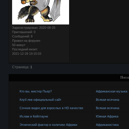
Зарегистрирован
: 2020-08-25
Приглашений:
0
Сообщений:
8
Провел на форуме:
50 минут
Последний визит:
2021-12-28 19:15:03
Страница:
1
Похо
Кто вы, мистер Пьер?
Африканская музыка
Клуб лев официальный сайт
Всякая всячина
Сочное видео для взрослых в HD качестве
Всякая всячина
Ислам в Кейптауне
Южная Африка
Этнический фактор в политике Африки
Африканистика