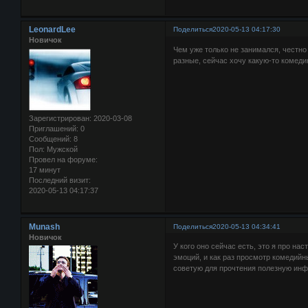
LeonardLee
Поделиться
2020-05-13 04:17:30
Новичок
Чем уже только не занимался, честн
разные, сейчас хочу какую-то комеди
Зарегистрирован
: 2020-03-08
Приглашений:
0
Сообщений:
8
Пол:
Мужской
Провел на форуме:
17 минут
Последний визит:
2020-05-13 04:17:37
Munash
Поделиться
2020-05-13 04:34:41
Новичок
У кого оно сейчас есть, это я про на
эмоций, и как раз просмотр комедийн
советую для прочтения полезную и