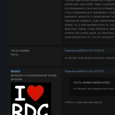
Так как надо безостановочно следить 
взяли верх над тобой. Надо сохранят
контролировать свои жесты и владеть
стать указанием для невидимых и ви
выразить нежность к своим детям толь
Никогда не говорить, куда намереваем
знаем, то, о чем думаем и все то, чт
врасплох. Лжем, чтобы обмануть люб
количество своих коров, их качества 
умалчиваем все то, что его касается.
гость наима
Поделиться
2006-11-25 10:34:12
Гость
не желает мне форум выслать пароль..
Malkia
Поделиться
2006-11-25 12:37:51
Добрый и справедливый вождь
форума
гость наима написал(а):
не желает мне форум выслать па
сейчас я вам вышлю пароль