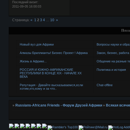
Последний визит:
2011-09-05 16:00:03
Страница:
«
1
2
3
4
…
10
»
Похо
Новый вуз для Африки
Вопросы науки и обра
Алмазы Бриллианты! Бизнес Проект ! Африка
Закон, бизнес, работа
Жизнь в Африке...
Общение на разные 
РОССИЯ И ЮЖНО-АФРИКАНСКИЕ
Политика и история
РЕСПУБЛИКИ В КОНЦЕ XIX - НАЧАЛЕ XX
ВЕКА
Репутация - Давайте высказываемся,если
Chat-offline
хотим,кто,кому и за что..
»
Russians-Africans Friends - Форум Друзей Африки
»
Всякая всячи
AddU