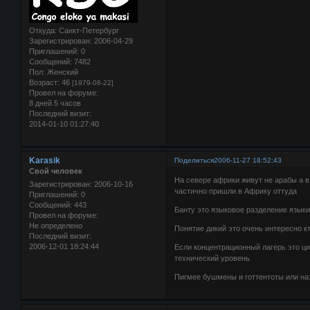
Откуда:
Санкт-Петербург
Зарегистрирован
: 2006-04-29
Приглашений:
0
Сообщений:
7482
Пол:
Женский
Возраст:
46
[1979-08-22]
Провел на форуме:
8 дней 5 часов
Последний визит:
2014-01-10 01:27:40
Karasik
Поделиться
2006-11-27 18:52:43
Свой человек
На севере африки живут не арабы а 
Зарегистрирован
: 2006-10-16
частично пришли в Африку оттуда
Приглашений:
0
Сообщений:
443
Банту это языковое разделение язык
Провел на форуме:
Не определено
Понятие дикий это очень интересно кт
Последний визит:
2006-12-01 18:24:44
Если концентрационный лагерь это ци
технический уровень
Пигмее бушмены и готтентоты или на