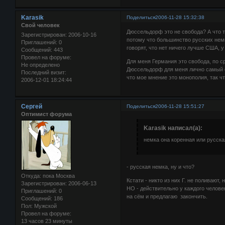
Karasik
Поделиться
2006-11-28 15:32:38
Свой человек
Дюссельдорф это не свобода? А что т
Зарегистрирован
: 2006-10-16
потому что большинство русских нем
Приглашений:
0
говорят, что нет ничего лучше США, у
Сообщений:
443
Провел на форуме:
Для меня Германия это свобода, по с
Не определено
Дюссельдорф для меня лично самый с
Последний визит:
что мое мнение это монополия, так ч
2006-12-01 18:24:44
Сергей
Поделиться
2006-11-28 15:51:27
Оптимист форума
Karasik написал(а):
немка она коренная или русск
- русская немка, ну и что?
Откуда:
пока Москва
Кстати - никто из них Г. не поливают,
Зарегистрирован
: 2006-06-13
НО - действительно у каждого челове
Приглашений:
0
на сём и предлагаю закончить.
Сообщений:
186
Пол:
Мужской
Провел на форуме:
13 часов 23 минуты