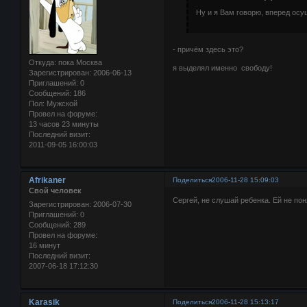
Ну и я Вам говорю, вперед ос
- причём здесь это?
Откуда:
пока Москва
я выделял именно свободу!
Зарегистрирован
: 2006-06-13
Приглашений:
0
Сообщений:
186
Пол:
Мужской
Провел на форуме:
13 часов 23 минуты
Последний визит:
2011-09-05 16:00:03
Afrikaner
Поделиться
2006-11-28 15:09:03
Свой человек
Сергей, не слушай ребенка. Ей не пон
Зарегистрирован
: 2006-07-30
Приглашений:
0
Сообщений:
289
Провел на форуме:
16 минут
Последний визит:
2007-06-18 17:12:30
Karasik
Поделиться
2006-11-28 15:13:17