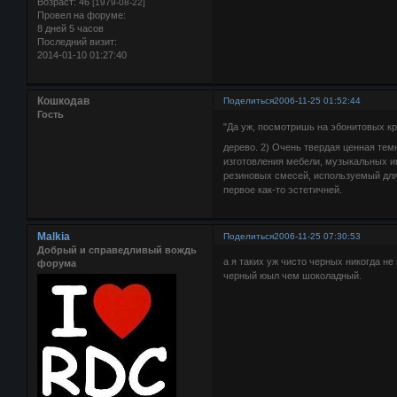
Возраст:
46
[1979-08-22]
Провел на форуме:
8 дней 5 часов
Последний визит:
2014-01-10 01:27:40
Кошкодав
Поделиться
2006-11-25 01:52:44
Гость
"Да уж, посмотришь на эбонитовых к
дерево. 2) Очень твердая ценная тем
изготовления мебели, музыкальных ин
резиновых смесей, используемый для 
первое как-то эстетичней.
Malkia
Поделиться
2006-11-25 07:30:53
Добрый и справедливый вождь
а я таких уж чисто черных никогда не
форума
черный юыл чем шоколадный.