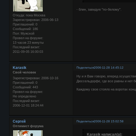
- блин, завидую "по-белому".
Откуда:
пока Москва
Зарегистрирован
: 2006-06-13
Приглашений:
0
Сообщений:
186
Пол:
Мужской
Провел на форуме:
13 часов 23 минуты
Последний визит:
2011-09-05 16:00:03
Karasik
Поделиться
2006-11-28 14:45:12
Свой человек
Ну и я Вам говорю, вперед осуществи
Зарегистрирован
: 2006-10-16
Дюссельдорфе, где все равны и нет б
Приглашений:
0
Сообщений:
443
Каждому свое стояло на воротах конц
Провел на форуме:
Не определено
Последний визит:
2006-12-01 18:24:44
Сергей
Поделиться
2006-11-28 15:02:58
Оптимист форума
Karasik написал(а):