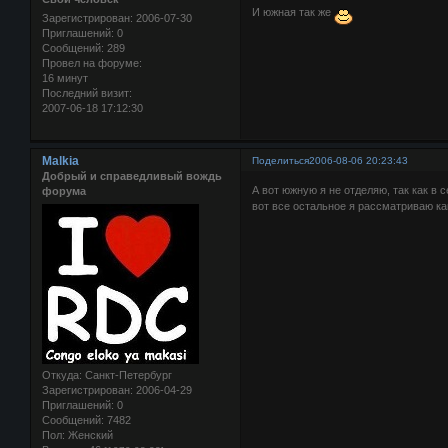
И южная так же
Зарегистрирован
: 2006-07-30
Приглашений:
0
Сообщений:
289
Провел на форуме:
16 минут
Последний визит:
2007-06-18 17:12:30
Malkia
Поделиться
2006-08-06 20:23:43
Добрый и справедливый вождь
А вот южную я не отделяю, так как в 
форума
вот все остальное я рассматриваю ка
Откуда:
Санкт-Петербург
Зарегистрирован
: 2006-04-29
Приглашений:
0
Сообщений:
7482
Пол:
Женский