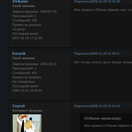
Afrikaner
Поделиться
2006-11-28 14:22:48
Свой человек
Мне нравится Южная Африка тем, что
Зарегистрирован
: 2006-07-30
Приглашений:
0
Сообщений:
289
Провел на форуме:
16 минут
Последний визит:
2007-06-18 17:12:30
Karasik
Поделиться
2006-11-28 14:40:11
Свой человек
Вот что вы хотите, быть белым челов
Зарегистрирован
: 2006-10-16
Приглашений:
0
Сообщений:
443
Провел на форуме:
Не определено
Последний визит:
2006-12-01 18:24:44
Сергей
Поделиться
2006-11-28 14:41:20
Оптимист форума
Afrikaner написал(а):
Мне нравится Южная Африка те