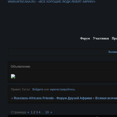
WWW.AFRICANA.RU - «ВСЕ ХОРОШИЕ ЛЮДИ ЛЮБЯТ АФРИКУ»
Форум
Участники
Пр
Актив
Объявление
Привет, Гость!
Войдите
или
зарегистрируйтесь
.
»
Russians-Africans Friends - Форум Друзей Африки
»
Всякая всячи
Страница:
«
1
2
3
4
…
10
»