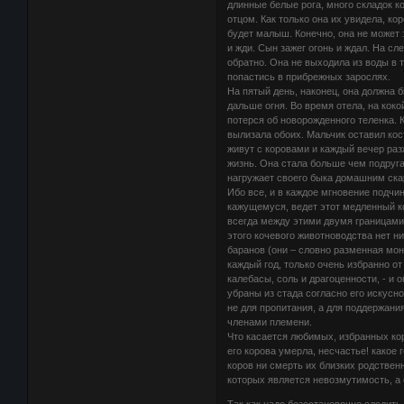
длинные белые рога, много складок 
отцом. Как только она их увидела, ко
будет малыш. Конечно, она не может э
и жди. Сын зажег огонь и ждал. На сл
обратно. Она не выходила из воды в т
попастись в прибрежных зарослях.
На пятый день, наконец, она должна б
дальше огня. Во время отела, на коко
потерся об новорожденного теленка. 
вылизала обоих. Мальчик оставил кос
живут с коровами и каждый вечер разж
жизнь. Она стала больше чем подруг
нагружает своего быка домашним скар
Ибо все, и в каждое мгновение подчин
кажущемуся, ведет этот медленный кор
всегда между этими двумя границами 
этого кочевого животноводства нет н
баранов (они – словно разменная мон
каждый год, только очень избранно о
калебасы, соль и драгоценности, - и 
убраны из стада согласно его искусно
не для пропитания, а для поддержани
членами племени.
Что касается любимых, избранных коро
его корова умерла, несчастье! какое 
коров ни смерть их близких родствен
которых является невозмутимость, 