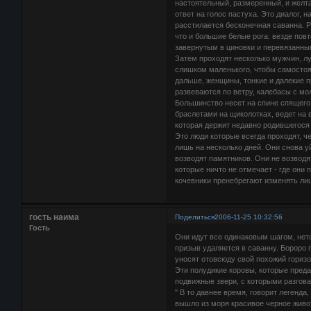
настоятельный, размеренный, и желтая
ответ на голос пастуха. Это диалог,
расстилается бесконечная саванна. 
что и большие белые рога: везде пов
завернутым в циновки и перевязанны
Затем проходят несколько мужчин, лук
слишком маленького, чтобы самостоят
дальше, женщины, тонкие и далекие п
развеваются по ветру, калебасы с мо
Большинство несет на спине спящего
браслетами на щиколотках, ведет на
которая держит недавно родившегося 
Это люди которые всегда проходят, че
лишь на несколько дней. Они снова у
возводят памятников. Они не возводят
которые ничто не отмечает - где они
кочевники пренебрегают изменять ли
гость наима
Поделиться
2006-11-25 10:32:56
Гость
Они идут все одинаковым шагом, нето
призыв удаляется в саванну. Бороро п
уносят отовсюду свой похожий горизо
Эти полудикие коровы, которые преда
подвижные звери, с которыми разгова
" В то давнее время, говорит легенда
вышло из моря красивое черное живот