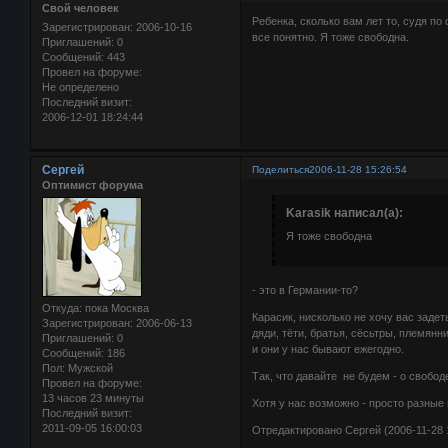
Свой человек
Ребенка, сколько вам лет то, судя по 
Зарегистрирован
: 2006-10-16
все понятно. Я тоже свободна.
Приглашений:
0
Сообщений:
443
Провел на форуме:
Не определено
Последний визит:
2006-12-01 18:24:44
Сергей
Поделиться
2006-11-28 15:26:54
Оптимист форума
Karasik написал(а):
Я тоже свободна
- это в Германии-то?
Откуда:
пока Москва
Карасик, нисколько не хочу вас задет
Зарегистрирован
: 2006-06-13
дяди, тёти, братья, сёсьтры, племян
Приглашений:
0
и они у нас бывают ежегодно.
Сообщений:
186
Пол:
Мужской
Так, что давайте не будем - о свобод
Провел на форуме:
13 часов 23 минуты
Хотя у нас возможно - просто разные 
Последний визит:
2011-09-05 16:00:03
Отредактировано Сергей (2006-11-28 