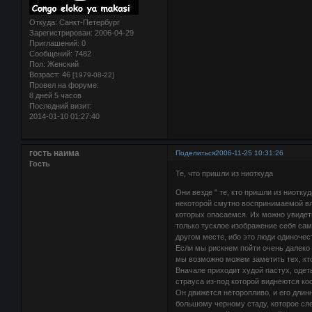
Откуда:
Санкт-Петербург
Зарегистрирован
: 2006-04-29
Приглашений:
0
Сообщений:
7482
Пол:
Женский
Возраст:
46
[1979-08-22]
Провел на форуме:
8 дней 5 часов
Последний визит:
2014-01-10 01:27:40
гость наима
Поделиться
2006-11-25 10:31:26
Гость
Те, что пришли из ниоткуда
Они везде " те, кто пришли из ниотку
некоторой смутно воспринимаемой вл
которых опасаемся. Их можно увидеть
только тусклое изображение себя сам
другом месте, ибо это люди одиночес
Если мы рискнем пойти очень далеко 
мы возможно можем заметить тех, кто
Вначале приходит худой пастух, одет
страуса из-под которой виднеются ко
Он движется неторопливо, и его длинн
большому черному стаду, которое след