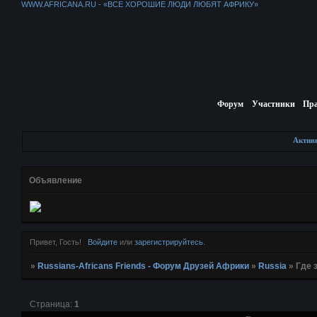
WWW.AFRICANA.RU - «ВСЕ ХОРОШИЕ ЛЮДИ ЛЮБЯТ АФРИКУ»
Форум
Участники
Пр
Актив
Объявление
Привет, Гость!
Войдите
или
зарегистрируйтесь
.
»
Russians-Africans Friends - Форум Друзей Африки
»
Russia
»
Где 
Страница:
1