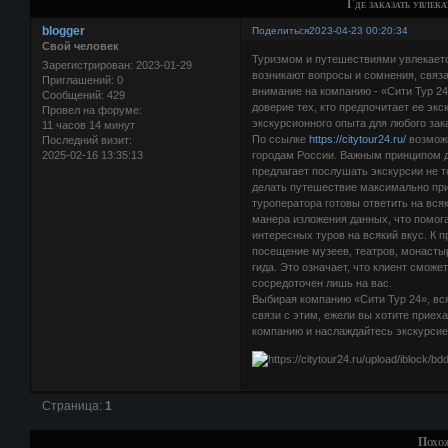
Где заказать увлека
blogger
Поделиться
2023-04-23 00:20:34
Свой человек
Туризмом и путешествиями увлекаетс
Зарегистрирован
: 2023-01-29
возникают вопросы и сомнения, связа
Приглашений:
0
внимание на компанию - «Сити Тур 24
Сообщений:
429
доверие тех, кто предпочитает ее эк
Провел на форуме:
экскурсионного опыта для любого зак
11 часов 14 минут
По ссылке
https://citytour24.ru/
возможн
Последний визит:
2025-02-16 13:35:13
городам России. Важным принципом д
предлагает послушать экскурсии не т
делать путешествие максимально пр
туроператора готовы ответить на всяк
манера изложения данных, что помога
интересных туров на всякий вкус. К 
посещение музеев, театров, монастыр
гида. Это означает, что клиент сможе
сосредоточен лишь на вас.
Выбирая компанию «Сити Тур 24», вс
связи с этим, ежели вы хотите приеха
компанию и наслаждайтесь экскурсие
Страница:
1
Похо