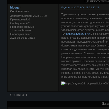
Где заказать увлека
blogger
Поделиться
2023-04-21 22:23:22
Свой человек
Туризмом и путешествиями увлекается
Зарегистрирован
: 2023-01-29
вопросы и сомнения, связанные с кач
Приглашений:
0
молодое, но зарекомендовавшее себя 
Сообщений:
429
успела завоевать доверие и уважение 
Провел на форуме:
запоминающегося экскурсионного опы
11 часов 14 минут
Тут
https://citytour24.ru/
можно заказат
Последний визит:
2025-02-16 13:35:13
нашей страны. Важным принципом дея
предлагает проведение экскурсий не 
более заманчивым для зарубежных го
клиента и удовлетворить его интерес
увлечь человека. Помимо того, компа
Например, можно остановиться на по
многого другого. Одной из основных о
турист сможет заказать экскурсию тол
Выбирая компанию «Сити Тур 24», ка
России. В связи с этим, ежели вы пла
внимание на данную компанию и насл
Страница:
1
Похо