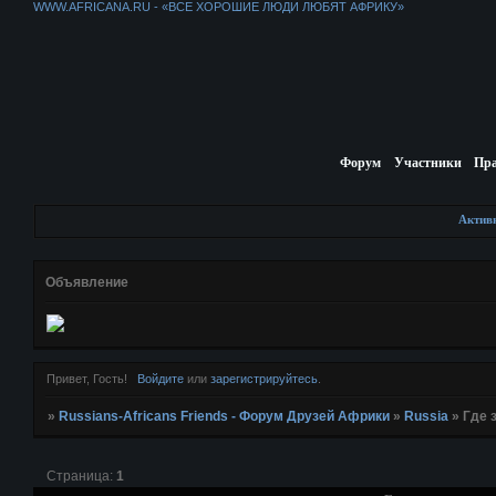
WWW.AFRICANA.RU - «ВСЕ ХОРОШИЕ ЛЮДИ ЛЮБЯТ АФРИКУ»
Форум
Участники
Пр
Актив
Объявление
Привет, Гость!
Войдите
или
зарегистрируйтесь
.
»
Russians-Africans Friends - Форум Друзей Африки
»
Russia
»
Где 
Страница:
1