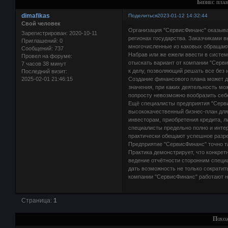
Бизнес план
dimafikas
Поделиться
2023-01-12 14:32:44
Свой человек
Организация "СервисФинанс" оказыва
Зарегистрирован
: 2020-10-11
регионах государства. Заказчиками
Приглашений:
0
многочисленные из каковых обращают
Сообщений:
737
Набрав или же ежели ввести в систе
Провел на форуме:
отыскать вариант от компании "Серв
7 часов 38 минут
к делу, позволяющий решать все без
Последний визит:
2025-02-01 21:46:15
Создание финансового плана может д
значения, при каких деятельность мо
попросту невозможно вообразить себ
Ещё специалисты предприятия "Серв
высококачественный бизнес-план для
инвесторам, приобретения кредита, л
специалисты предельно полно и инте
практически обещают успешное разр
Предприятие "СервисФинанс" точно т
Практика демонстрирует, что конкрет
ведение отчётности сторонним специа
дать возможность не только сократить
компании "СервисФинанс" работают 
Страница:
1
Похо