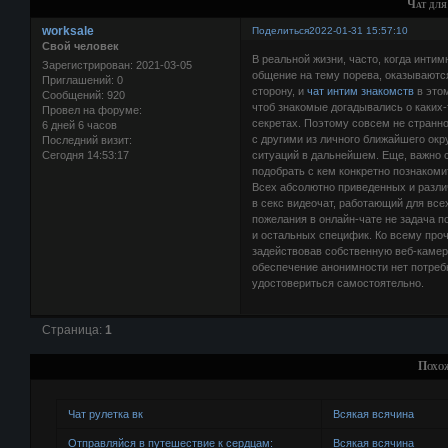
Чат для
worksale
Поделиться
2022-01-31 15:57:10
Свой человек
В реальной жизни, часто, когда инти
Зарегистрирован
: 2021-03-05
общение на тему порева, оказываютс
Приглашений:
0
сторону, и
чат интим знакомств
в этом
Сообщений:
920
чтоб знакомые догадывались о каких-
Провел на форуме:
секретах. Поэтому совсем не странн
6 дней 6 часов
с другими из личного ближайшего окр
Последний визит:
Сегодня 14:53:17
ситуаций в дальнейшем. Еще, важно с
подобрать с кем конкретно познакоми
Всех абсолютно приведенных и различ
в секс видеочат, работающий для вс
пожелания в онлайн-чате не задача п
и остальных специфик. Ко всему про
задействовав собственную веб-камеру
обеспечение анонимности нет потреб
удостовериться самостоятельно.
Страница:
1
Похо
Чат рулетка вк
Всякая всячина
Отправляйся в путешествие к сердцам:
Всякая всячина