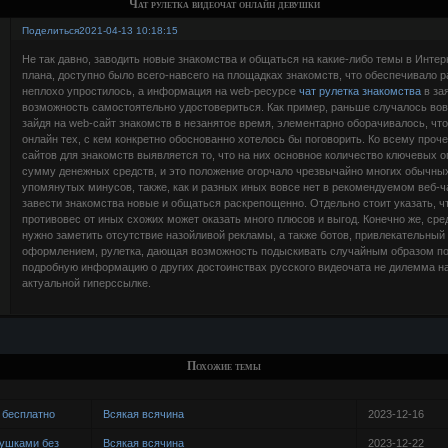
Чат рулетка видеочат онлайн девушки
Поделиться
2021-04-13 10:18:15
Не так давно, заводить новые знакомства и общаться на какие-либо темы в Интер
плана, доступно было всего-навсего на площадках знакомств, что обеспечивало
неплохо упростилось, а информация на web-ресурсе
чат рулетка знакомства
в за
возможность самостоятельно удостовериться. Как пример, раньше случалось вовс
зайдя на web-сайт знакомств в незанятое время, элементарно оборачивалось, чт
онлайн тех, с кем конкретно обоснованно хотелось бы поговорить. Ко всему проч
сайтов для знакомств выявляется то, что на них основное количество ключевых о
сумму денежных средств, и это положение огорчало чрезвычайно многих обычных
упомянутых минусов, также, как и разных иных вовсе нет в рекомендуемом веб-
завести знакомства новые и общаться раскрепощенно. Отдельно стоит указать, что
противовес от иных схожих может оказать много плюсов и выгод. Конечно же, сре
нужно заметить отсутствие назойливой рекламы, а также ботов, привлекательны
оформлением, рулетка, дающая возможность подыскивать случайным образом пол
подробную информацию о других достоинствах русского видеочата не дилемма н
актуальной гиперссылке.
Похожие темы
 бесплатно
Всякая всячина
2023-12-16
вушками без
Всякая всячина
2023-12-22