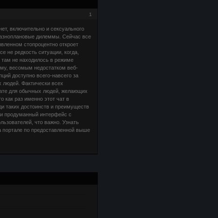
1
нет, включительно и сексуального
 разноплановые дилеммы. Сейчас все
явленном стопроцентно откроет
е не редкость ситуации, когда,
о там не находилось в режиме
ему, весомым недостатком веб-
пций доступно всего-навсего за
 людей. Фактически всех
чате для обычных людей, желающих
 как раз именно этот чат в
ди таких достоинств и преимуществ
й и продуманный интерфейс с
ьзователей, что важно. Узнать
а портале по предоставленной выше