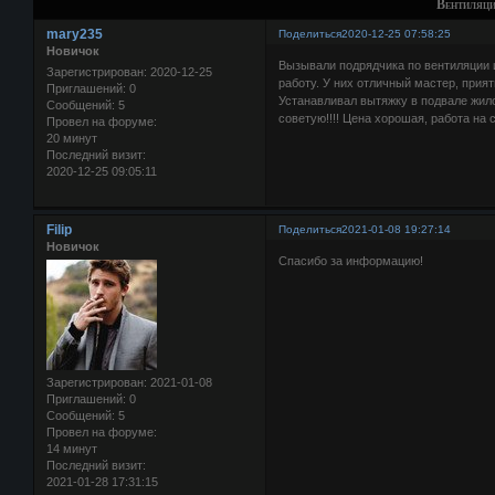
Вентиляц
mary235
Поделиться
2020-12-25 07:58:25
Новичок
Вызывали подрядчика по вентиляции
Зарегистрирован
: 2020-12-25
работу. У них отличный мастер, прият
Приглашений:
0
Устанавливал вытяжку в подвале жило
Сообщений:
5
советую!!!! Цена хорошая, работа на 
Провел на форуме:
20 минут
Последний визит:
2020-12-25 09:05:11
Filip
Поделиться
2021-01-08 19:27:14
Новичок
Спасибо за информацию!
Зарегистрирован
: 2021-01-08
Приглашений:
0
Сообщений:
5
Провел на форуме:
14 минут
Последний визит:
2021-01-28 17:31:15