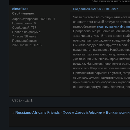
Что требуется знать о вы
dimafikas
Поделиться
2021-06-03 06:26:06
Свой человек
Часто система вентиляции отвечает н
Зарегистрирован
: 2020-10-11
очищает этот самый воздух от примес
Приглашений:
0
разнообразные
виды рукавных фильт
Сообщений:
737
Прогрессивные решения основываются
Провел на форуме:
заканчивая углем. В то же время кра
7 часов 38 минут
преград при прохождении воздухом ф
Последний визит:
2025-02-01 21:46:15
Очистка воздуха варьируется в боль
разделяются на классы. Наиболее низ
помогает достичь очистки до показа
Достижения химической промышленно
воздуха. Например, перечисляя разно
полиэстер. Широкое использование п
Применяются варианты с углем, гофр
свою кажущуюся примитивность, прекр
применяясь в разнообразных окрасоч
их ценовая доступность. Впрочем, в
Страница:
1
»
Russians-Africans Friends - Форум Друзей Африки
»
Всякая всячи