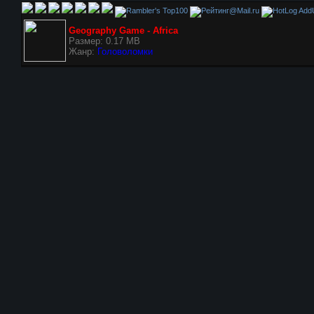
AddU
Geography Game - Africa
Размер: 0.17 MB
Жанр:
Головоломки