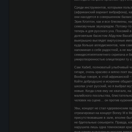
Среди инструментов, которыми польз
(африканский вариант вибрафона), ка
они находятся в совершенном балансе
Эрик Клэптон, как и все блюзмены, на
семизвучным звукорядом. Потому-то е
теперь и для русского уха. Похожий 
долговязым басистом Абдулом Вахабо
выигрышно выглядят виртуозные имп
куда больше аплодисментов, чем сам 
напоминая о себе радостной, а не жа
семидесятипятилетнего скрипача и ба
умиротворенностью олицетворял ту с
Сам Хабиб, полноватый улыбчивый че
гитаре, очень красиво и мягко поет 
Вообще говоря, в этой африканской –
Койте добродушно и искренне общает
школах учат русский, но я выбрал муз
новые. Когда слов ему не хватало, н
малийского посольства, блистательно
человек на сцене… он против курения
Увы, концерт не стал «деревенским 
отреагировал на концерт Boney M в М
присутствовавшие в зале, вполне бы
не бдительные секьюрити. Правда, ко
нарушила лишь одна темнокожая краса
еще одним культурным мостом между Р