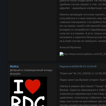
длиться сколь угодно долго. Не посл
удобном случае говорит о том, что Ф
афробит - важнейшее изобретение, ко
Именно желающие поточнее оценить, ч
полузабытья и стали помогать ему пр
главным помощников стал Дэймон Алба
его на запись своей собственной сол
всеядности нигерийского барабанщика 
хопа нет и в помине. А есть только х
негромкое и нарочито безыскусное пе
ни в коем случае не помешать челове
Алексей Мунипов
Malkia
Поделиться
2006-08-15 13:24:40
Добрый и справедливый вождь
"Известия" № 141 (26942) от 12.08.20
форума
Лидер оркестра Baobab гитарист Барт
Завтра в рамках фестиваля "Танцы" 
Baobab. Оркестр образовался в 1969 г
знаменитую африканскую пластинку вс
удивлению, сенегальцы собрались зан
миру, выступая на крупнейших фести
группы гитаристом Бартоломео Аттис