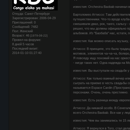
известия: Orchestra Baobab начинал 
Откуда:
Санкт-Петербург
Бартоломео Аттиссо: Там действитель
Зарегистрирован
: 2006-04-29
путешественники. Что-то вроде клуба
Приглашений:
0
смешивали джаз, рок, танго, сальсу 
Сообщений:
7482
решил, что мы должны официально пр
Пол:
Женский
альбомов. Из "Баобаба" нас, кстати,
Возраст:
46
[1979-08-22]
Провел на форуме:
известия: Как можно описать музыку,
8 дней 5 часов
Последний визит:
Аттиссо: В принципе, это была тради
2014-01-10 01:27:40
мотивов, элементов ча-ча-ча, болеро
Я повсюду ищу похожий на нас оркест
- нигде таких нет. Одна надежда на М
известия: Вы выступали на свадьбе у
Аттиссо: Как только важный вечер или
сыграть на приеме в честь свадьбы св
называется Espace Cardin (Пространс
персонажи. Очень, очень престижно.
известия: Есть разница между европе
Аттиссо: Да никакой особо. В Сенегал
всего Orchestra Baobab. Все как у лю
известия: Чем вы занимались те 15 л
Аттиссо: Я вернулся в Того, стал дел