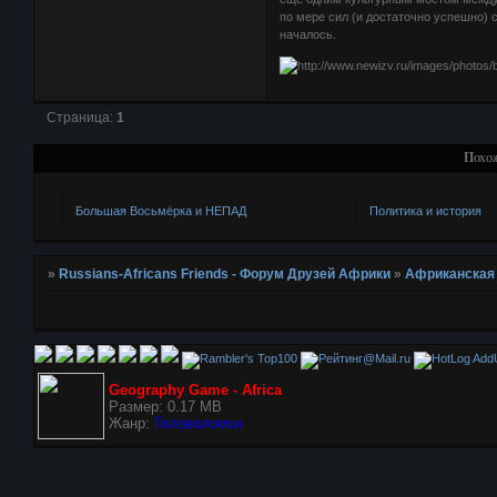
по мере сил (и достаточно успешно) 
началось.
Страница:
1
Похо
Большая Восьмёрка и НЕПАД
Политика и история
»
Russians-Africans Friends - Форум Друзей Африки
»
Африканская
AddU
Geography Game - Africa
Размер: 0.17 MB
Жанр:
Головоломки