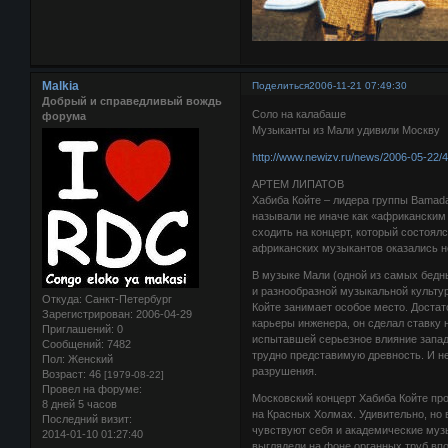
Malkia
Поделиться
2006-11-21 07:49:30
Добрый и справедливый вождь
Соло на калабаше
форума
Музыканты из Мали удивили Москву
http://www.newizv.ru/news/2006-05-22/
АРТЕМ ЛИПАТОВ
Хабиба Койте – лидера группы Bamad
называли не иначе как «африканским 
сходить на концерт, который состоялс
африканских музыкантов оказались не
В музыке Мали (одной из самых бедны
и разнообразной музыкальной культур
Откуда:
Санкт-Петербург
Койте занимает особое место. Достат
Зарегистрирован
: 2006-04-29
карьеры инженера, он сделал ставку 
Приглашений:
0
испытавшей серьезное влияние западн
Сообщений:
7482
трудно представимую древность. И не
Пол:
Женский
разрушения.
Возраст:
46
[1979-08-22]
Провел на форуме:
Московский концерт Хабиба Койте пр
8 дней 5 часов
на Красных Холмах. Удивительно, но 
Последний визит:
чувствуют себя и академические муз
2014-01-10 01:27:40
выглядели на фоне органных труб вп