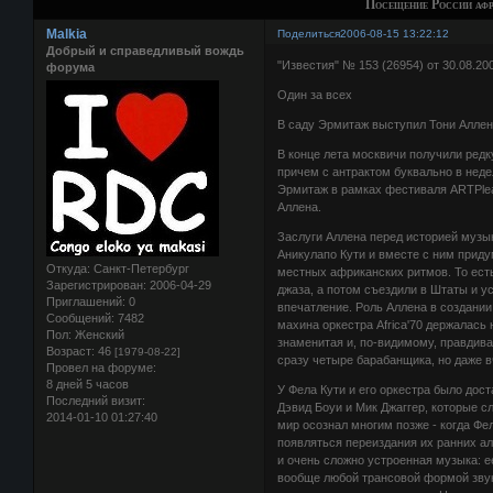
Посещение России аф
Malkia
Поделиться
2006-08-15 13:22:12
Добрый и справедливый вождь
"Известия" № 153 (26954) от 30.08.20
форума
Один за всех
В саду Эрмитаж выступил Тони Алле
В конце лета москвичи получили ред
причем с антрактом буквально в неде
Эрмитаж в рамках фестиваля ARTPle
Аллена.
Заслуги Аллена перед историей музык
Аникулапо Кути и вместе с ним приду
Откуда:
Санкт-Петербург
местных африканских ритмов. То есть
Зарегистрирован
: 2006-04-29
джаза, а потом съездили в Штаты и 
Приглашений:
0
впечатление. Роль Аллена в создании
Сообщений:
7482
махина оркестра Africa'70 держалась
Пол:
Женский
знаменитая и, по-видимому, правдива
Возраст:
46
[1979-08-22]
сразу четыре барабанщика, но даже вч
Провел на форуме:
8 дней 5 часов
У Фела Кути и его оркестра было дост
Последний визит:
Дэвид Боуи и Мик Джаггер, которые 
2014-01-10 01:27:40
мир осознал многим позже - когда Фе
появляться переиздания их ранних ал
и очень сложно устроенная музыка: 
вообще любой трансовой формой звук