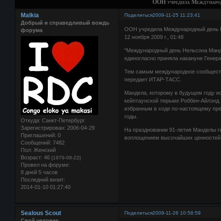
ООН учредила Междунаро
Malkia
Поделиться
2009-11-25 11:23:41
Добрый и справедливый вождь
ООН учредила Международный день
форума
12 ноября 2009 г., 01:48
"Международный день Нельсона Манде
единогласно приняла накануне Гене
Тем самым международное сообществ
передает ИТАР-ТАСС.
Мандела, которому в будущем году ис
кейптаунской тюрьме Роббен-Айлэнд.
избранным в ходе по-настоящему пре
годы.
Откуда:
Санкт-Петербург
Зарегистрирован
: 2006-04-29
На праздновании 91-летия Манделы г
Приглашений:
0
воплощением высочайших ценностей
Сообщений:
7482
Пол:
Женский
Возраст:
46
[1979-08-22]
Провел на форуме:
8 дней 5 часов
Последний визит:
2014-01-10 01:27:40
Sealous Scout
Поделиться
2009-11-26 10:58:59
Свой человек