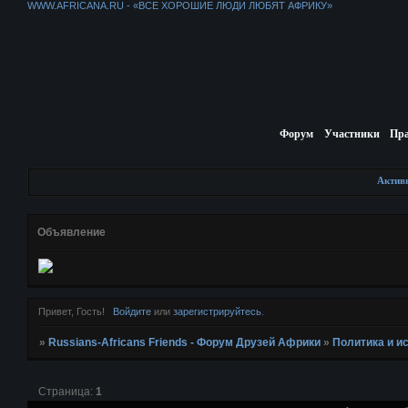
WWW.AFRICANA.RU - «ВСЕ ХОРОШИЕ ЛЮДИ ЛЮБЯТ АФРИКУ»
Форум
Участники
Пр
Актив
Объявление
Привет, Гость!
Войдите
или
зарегистрируйтесь
.
»
Russians-Africans Friends - Форум Друзей Африки
»
Политика и и
Страница:
1