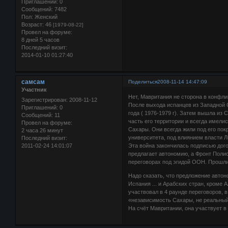
Приглашений:
0
Сообщений:
7482
Пол:
Женский
Возраст:
46
[1979-08-22]
Провел на форуме:
8 дней 5 часов
Последний визит:
2014-01-10 01:27:40
самсам
Поделиться
2008-11-14 14:47:09
Участник
Нет, Мавритания не сторона в конфли
Зарегистрирован
: 2008-11-12
После выхода испанцев из Западной 
Приглашений:
0
года ( 1976-1979 г). Затем вышла из 
Сообщений:
11
часть его территории и всегда имел
Провел на форуме:
Сахары. Они всегда жили под его пок
2 часа 26 минут
университета, под влиянием власти Л
Последний визит:
2011-02-24 14:01:07
Эта война закончилась подписью дого
предлагает автономию, а Фронт Полис
переговорах под эгидой ООН. Прошли 
Надо сказать, что предложение авто
Испания ... и Арабских стран, кроме 
участвовал в 4 раунде переговоров, 
«независимость Сахары, не реальный
На счёт Мавритании, она участвует в 