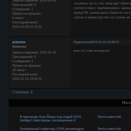
Зарегистрирован
: 2014-10-09
ссылаясь на то, что, пока идут перег
Приглашений:
0
соответствии с приложением к закону
Сообщений:
1
перед РФ, сумма долга Ливии по сост
Провел на форуме:
сейчас в министерстве эту сумму не 
6 минут
Последний визит:
2014-10-28 07:23:22
antonov
Поделиться
2022-01-16 19:48:51
Новичок
мне это тоже интересно
Зарегистрирован
: 2022-01-16
Приглашений:
0
Сообщений:
5
Провел на форуме:
20 минут
Последний визит:
2022-01-16 19:50:22
Страница:
1
Похо
В пригороде Нью-Йорка под эгидой ООН
Лента новостей
пройдут переговоры, посвященные б
Генеральный секретарь ООН рекомендует
Лента новостей