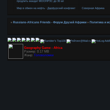
продлить мандат МООНРЗС до 30 ап
Мир в обмен на нефть - Дарфурский конфликт
Северная Африка
»
Russians-Africans Friends - Форум Друзей Африки
»
Политика и и
AddU
Geography Game - Africa
Размер: 0.17 MB
Жанр:
Головоломки