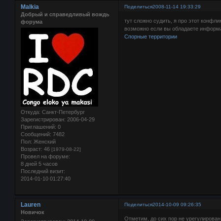
Malkia
Поделиться
2008-11-14 19:33:29
Добрый и справедливый вождь
тут сложно судить, я про этот конфли
форума
возможно если вы обладаете информа
Спорные территории
Откуда:
Санкт-Петербург
Зарегистрирован
: 2006-04-29
Приглашений:
0
Сообщений:
7482
Пол:
Женский
Возраст:
46
[1979-08-22]
Провел на форуме:
8 дней 5 часов
Последний визит:
2014-01-10 01:27:40
Lauren
Поделиться
2014-10-09 09:26:35
Новичок
Отметим, до сих пор не урегулирова