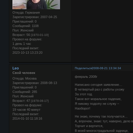
Откуда:
Германия
Зарегистрирован
: 2007-04-25
Приглашений:
0
Сообщений:
1108
Пол:
Женский
Возраст:
56
[1970-01-10]
Провел на форуме:
1 день 1 час
Последний визит:
2023-10-13 13:23:20
Leo
Поделиться
2008-08-21 13:34:34
Свой человек
февраль 2008г
Откуда:
Москва
Зарегистрирован
: 2008-08-13
Написано сегодня заявление…
Приглашений:
0
В четвертый раз с работы ухожу
Сообщений:
285
За этот год.
Пол:
Женский
Такое вот моральное падение,
Возраст:
47
[1978-08-17]
Я никому подолгу не служу –
Провел на форуме:
Наоборот!
19 часов 40 минут
Последний визит:
Не знаю, почему так получается…
2014-01-10 11:18:16
А, впрочем, знаю: тут, наверно, дело в
Торчит и вертится,
В моей многострадальной заднице,