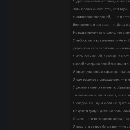
Я драгоценностей источник,- в моря 
Хоть я велик и необъятен, но я Адам, 
Я сотворение вселенной, — но в сот
Все времена и все века — я. Душа и 
Но разве никому не странно, что в н
Я небосклон, я все планеты, и Ангел 
Держи язык свой за зубами, — и в тв
Я атом всех вещей, я солнце, я шесть
Скорей смотри на ясный лик мой: я в
Я сразу сущность и характер, я сахар
Я сам решенье с оправданьем, — в м
Я дерево в огне, я камень, взобравши
Ты пламенем моим любуйся, — я в э
Я сладкий сон, луна и солнце. Дыхань
Но даже в душу и дыханье весь цели
Старик — я в то же время молод, я лу
Я власть, я вечное богатство, — но с