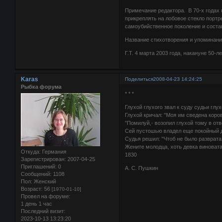
Примечание редактора. В 70-х годах 
прикреплять на лобовое стекло портре
самоубийственное поколение и соста
Название стихотворения и упоминание
Г.Т. 4 марта 2003 года, накануне 50-
Karas
Поделиться
2008-04-23 14:24:25
Рыбка форума
* * *
Глухой глухого звал к суду судьи глух
Глухой кричал: "Моя им сведена коров
"Помилуй,- возопил глухой тому в отв
Сей пустошью владел еще покойный д
Судья решил: "Чтоб не было разврата
Жените молодца, хоть девка виновата
Откуда:
Германия
1830
Зарегистрирован
: 2007-04-25
Приглашений:
0
А. С. Пушкин
Сообщений:
1108
Пол:
Женский
Возраст:
56
[1970-01-10]
Провел на форуме:
1 день 1 час
Последний визит:
2023-10-13 13:23:20