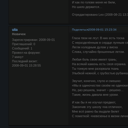
И как по голове меня не били,
Но шило держится…
Отредактировано Leo (2008-08-21 13:3
ulia
Поделиться
2008-09-01 15:23:34
Новичок
Глаза твои не лгут. В них есть тоска
Зарегистрирован
: 2008-09-01
С неразделённым в сердце лунным с
Приглашений:
0
Легли холодным дулом у виска
Сообщений:
1
Слова, случайно брошенные летом.
Провел на форуме:
7 минут
Любая боль свою имеет грань;
Последний визит:
На всякий камень есть своя огранка.
2008-09-01 15:28:55
Ты тонкую мне разорвала ткань
Улыбкой нежной, с грубостью рубанка
Звучит, конечно, глупо и смешно:
«Мы в одиночестве своём не одиноки
Но, раз решила, значит – решено…
Такие, жизнь давала мне уроки.
И как бы я не изучал предмет,
Закончив эту школу «на отлично»,
Мне всё равно бы выдали билет
С пометкой: «невезенье в жизни личн