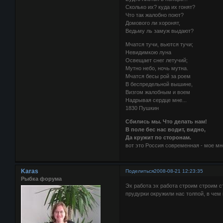
Сколько их? куда их гонят?
Что так жалобно поют?
Домового ли хоронят,
Ведьму ль замуж выдают?
Мчатся тучи, вьются тучи;
Невидимкою луна
Освещает снег летучий;
Мутно небо, ночь мутна.
Мчатся бесы рой за роем
В беспредельной вышине,
Визгом жалобным и воем
Надрывая сердце мне...
1830 Пушкин
Сбились мы. Что делать нам!
В поле бес нас водит, видно,
Да кружит по сторонам.
вот это Россия современная - мое м
Karas
Поделиться
2008-08-21 12:23:35
Рыбка форума
Эх работа эх работа строим строим ст
прудурки окружили нас толпой, в чем