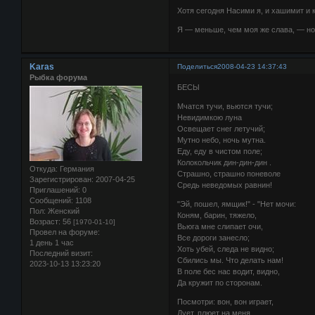
Хотя сегодня Насими я, и хашимит и 
Я — меньше, чем моя же слава, — но
Karas
Поделиться
2008-04-23 14:37:43
Рыбка форума
БЕСЫ
Мчатся тучи, вьются тучи;
Невидимкою луна
Освещает снег летучий;
Мутно небо, ночь мутна.
Еду, еду в чистом поле;
Колокольчик дин-дин-дин .
Откуда:
Германия
Страшно, страшно поневоле
Зарегистрирован
: 2007-04-25
Средь неведомых равнин!
Приглашений:
0
Сообщений:
1108
"Эй, пошел, ямщик!" - "Нет мочи:
Пол:
Женский
Коням, барин, тяжело,
Возраст:
56
[1970-01-10]
Вьюга мне слипает очи,
Провел на форуме:
Все дороги занесло;
1 день 1 час
Хоть убей, следа не видно;
Последний визит:
Сбились мы. Что делать нам!
2023-10-13 13:23:20
В поле бес нас водит, видно,
Да кружит по сторонам.
Посмотри: вон, вон играет,
Дует, плюет на меня,