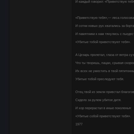
И каждый говорил: «Приветствую тебя
«Приветствую тебя»,— леса голосов
И сотни новых рук хватались за борт
И памятники к нам тянулись с пьедес
«Убитые тобой приветствуют тебя».
А Цезарь пролетал, глаза от ветра су
Что ты творишь, пацан, срывая скор
Их всех не уместить в твой пятитонн
Убитые тобой преследуют тебя.
Отец твой из земли привстал благого
Сидело за рулем убитое дитя.
И хор перерастал в иные поколенья:
«Убитые собой приветствуют тебя».
1977