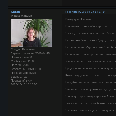
Karas
Поделиться
2008-04-23 14:27:14
Рыбка форума
Имадеддин Насими
В меня вместятся оба мира, но в это
Я суть, я не имею места — и в бытие
Все то, что было, есть и будет, — вс
Не спрашивай! Иди за мною. Я в объ
Откуда:
Германия
Зарегистрирован
: 2007-04-25
Вселенная — мой предвозвестник, мо
Приглашений:
0
Сообщений:
1108
Узнай меня по этим знакам, но я и в 
Пол:
Женский
Предположеньем и сомненьем до исти
Возраст:
56
[1970-01-10]
Провел на форуме:
Кто истину узнал, тот знает — в пре
1 день 1 час
Последний визит:
Поглубже загляни в мой образ и пост
2023-10-13 13:23:20
Являясь телом и душою, я в душу с 
Я жемчуг, в раковину скрытый. Я мост
Так знайте, что с таким богатством я
Я самый тайный клад всех кладов, я 