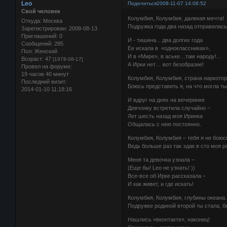
Leo
Поделиться
2008-11-07 14:08:52
Свой человек
Колумбия, Колумбия, далекая мечта!
Откуда:
Москва
Подружка года два назад отправилас
Зарегистрирован
: 2008-08-13
Приглашений:
0
И - тишина... два долгих года
Сообщений:
285
Ее искала в «одноклассниках»,
Пол:
Женский
И в «Мире», в аське…там народу!...
Возраст:
47
[1978-08-17]
А Ирки нет… вот безобразие!
Провел на форуме:
19 часов 40 минут
Колумбия, Колумбия, страна наркотор
Последний визит:
Боюсь представить я, на что могла 
2014-01-10 11:18:16
И вдруг на днях на вечеринке
Девчонку встретила случайно –
Лет шесть назад моя Иринка
Общалась с нею постоянно.
Колумбия, Колумбия – тебя я не боюс
Ведь больше раз так эдак в сто моя р
Меня та девочка узнала –
(Еще бы! Leo не узнать! ))
Все-все об Ирке рассказала –
И как живет, и где искать!
Колумбия, Колумбия, глубины океан
Подружке родиной второй ты стала, б
Нашлись «вконтакте», наконец!