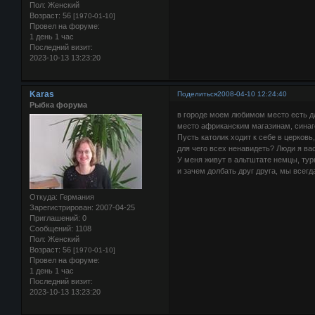
Пол:
Женский
Возраст:
56
[1970-01-10]
Провел на форуме:
1 день 1 час
Последний визит:
2023-10-13 13:23:20
Karas
Поделиться
2008-04-10 12:24:40
Рыбка форума
в городе моем любимом место есть д
место африканским магазинам, синаго
Пусть католик ходит к себе в церковь,
для чего всех ненавидеть? Люди я вас
У меня живут в альтштате немцы, тур
и зачем долбать друг друга, мы всегда
Откуда:
Германия
Зарегистрирован
: 2007-04-25
Приглашений:
0
Сообщений:
1108
Пол:
Женский
Возраст:
56
[1970-01-10]
Провел на форуме:
1 день 1 час
Последний визит:
2023-10-13 13:23:20