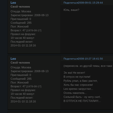
Leo
Поделиться
2008-09-01 15:29:44
Свой человек
Юль, ваше?
Откуда:
Москва
Зарегистрирован
: 2008-08-13
Приглашений:
0
Сообщений:
285
Пол:
Женский
Возраст:
47
[1978-08-17]
Провел на форуме:
19 часов 40 минут
Последний визит:
2014-01-10 11:18:16
Leo
Поделиться
2008-10-27 16:41:50
Свой человек
(перенесла из другой темы, все-таки 
Откуда:
Москва
Зарегистрирован
: 2008-08-13
Эх ма! Не везет!
Приглашений:
0
В отпуск не пустили!
Сообщений:
285
Рубль упал, а бакс растет,
Пол:
Женский
Хоть бы нас спросили!
Возраст:
47
[1978-08-17]
Leo крепко загрустил...
Провел на форуме:
Осень накатила...
19 часов 40 минут
Сильной быть - ну нету сил!..
Последний визит:
В ОТПУСК НЕ ПУСТИЛИ!!!...
2014-01-10 11:18:16