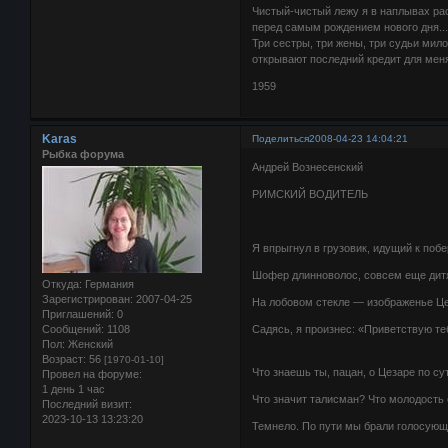
Чистый-чистый лежу я в наплывах ра
перед самым рождением нового дня..
Три сестры, три жены, три судьи мил
открывают последний кредит для мен
1959
Karas
Поделиться
2008-04-23 14:04:21
Рыбка форума
Андрей Вознесенский
РИМСКИЙ ВОДИТЕЛЬ
Я впрыгнул в грузовик, идущий к поб
Шофер длинноволос, совсем еще дит
Откуда:
Германия
Зарегистрирован
: 2007-04-25
На лобовом стекле — изображенье Ц
Приглашений:
0
Сообщений:
1108
Садясь, я произнес: «Приветствую те
Пол:
Женский
Возраст:
56
[1970-01-10]
Что знаешь ты, пацан, о Цезаре по с
Провел на форуме:
1 день 1 час
Что значит талисман? Что молодость
Последний визит:
2023-10-13 13:23:20
Темнело. По пути мы брали голосую