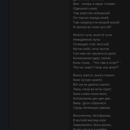
Вон - теперь в овраг толкает
Одичалого коня;
Там верстою небывалой
Он торчал передо мной,
Там сверкнул он искрой малой
И пропал во тьме пустой".
Мчатся тучи, вьются тучи,
Невидимкою луна
Освещает снег летучий;
Мутно небо, ночь мутна
Сил нам нет кружиться доле;
Колокольчик вдруг умолк;
Кони стали... "Что там в поле?" -
"Кто их знает? пень иль волк?"
Вьюга злится, вьюга плачет,
Кони чуткие храпят,
Вот уж он далече скачет;
Лишь глаза во мгле горят;
Кони снова понеслися;
Колокольчик дин-дин-дин...
Вижу: духи собралися
Средь белеющих равнин.
Бесконечны, безобразны,
В мутной месяца игре
Закружились бесы разны,
Будто листья в ноябре...