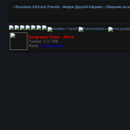
»
Russians-Africans Friends - Форум Друзей Африки
»
Общение на 
AddU
Geography Game - Africa
Размер: 0.17 MB
Жанр:
Головоломки