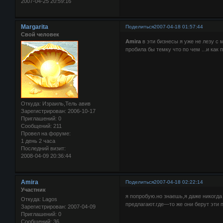
2007-04-25 20:59:16
Margarita
Поделиться
2007-04-18 01:57:44
Свой человек
Amira
в эти бизнесы я уже не лезу с м
пробила бы темку что по чем ...и как 
Откуда:
Израиль,Тель авив
Зарегистрирован
: 2006-10-17
Приглашений:
0
Сообщений:
211
Провел на форуме:
1 день 2 часа
Последний визит:
2008-04-09 20:36:44
Amira
Поделиться
2007-04-18 02:22:14
Участник
я попробую.но знаешь,я даже никогда
Откуда:
Lagos
предлагают.где—то же они берут эти 
Зарегистрирован
: 2007-04-09
Приглашений:
0
Сообщений:
36