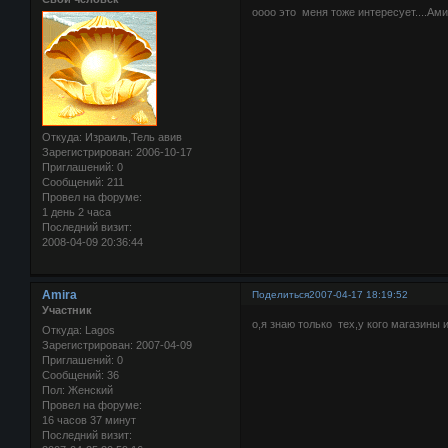
оооо это меня тоже интересует....Ам
Откуда:
Израиль,Тель авив
Зарегистрирован
: 2006-10-17
Приглашений:
0
Сообщений:
211
Провел на форуме:
1 день 2 часа
Последний визит:
2008-04-09 20:36:44
Amira
Поделиться
2007-04-17 18:19:52
Участник
о,я знаю только тех,у кого магазины 
Откуда:
Lagos
Зарегистрирован
: 2007-04-09
Приглашений:
0
Сообщений:
36
Пол:
Женский
Провел на форуме:
16 часов 37 минут
Последний визит: