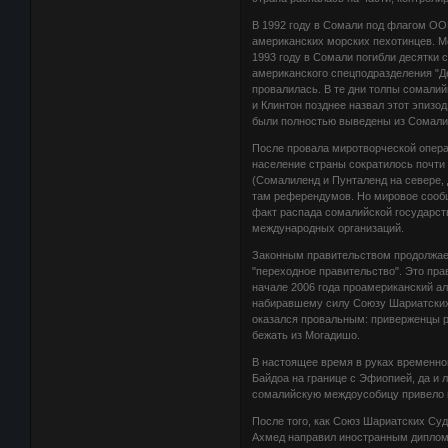
В 1992 году в Сомали под флагом ОО
американских морских пехотинцев. М
1993 году в Сомали погибли десятки
американского спецподразделения "Де
провалилась. В те дни толпы сомали
и Клинтон позднее назвал этот эпизо
были полностью выведены из Сомали,
После провала миротворческой опер
население страны сократилось почти
(Сомалиленд и Пунталенд на севере,
там референдумов. Но мировое сообщ
факт распада сомалийской государст
международных организаций.
Законным правительством продолжает
"переходное правительство". Это пра
начале 2006 года проамериканский а
набиравшему силу Союзу Шариатских
оказался провальным: приверженцы р
бежать из Могадишо.
В настоящее время в руках временно
Байдоа на границе с Эфиопией, да и
сомалийскую междоусобицу привело 
После того, как Союз Шариатских Су
Ахмед направил иностранным диплом