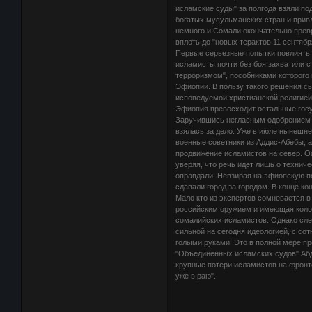
исламские суды" за полгода взяли по
богатых мусульманских стран и прив
немного и Сомали окончательно прев
вплоть до "новых терактов 11 сентябр
Первые серьезные попытки повлиять н
исламисты почти без боя захватили 
терроризмом", пособниками которого
Эфиопии. В пользу такого решения сы
исповедуемой христианской религией,
Эфиопия превосходит остальные госу
Заручившись негласным одобрением и
взялась за дело. Уже в июле нынешне
военные советники из Аддис-Абебы, 
продвижение исламистов на север. О
уверяя, что речь идет лишь о технич
оправдали. Невзирая на эфиопскую 
сдавали город за городом. В конце 
Мало кто из экспертов сомневается 
российским оружием и имеющая коло
сомалийских исламистов. Однако сле
сильной на сегодня идеологией, с со
голыми руками. Это в полной мере 
"Объединенных исламских судов" Абд
крупные потери исламистов на фронте.
уже в раю".