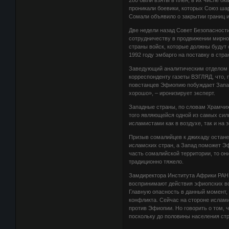
280 были взяты в плен, в их числе о
проникали боевики, которых Союз ша
Сомали объявило о закрытии границ 
Две недели назад Совет Безопасност
сотрудничеству в продвижении мирног
страны войск, которые должны будут 
1992 году эмбарго на поставку в стр
Заведующий аналитическим отделом И
корреспонденту газеты ВЗГЛЯД, что, 
повстанцев Эфиопию побуждает Запад.
хорошо», – иронизирует эксперт.
Западные страны, по словам Храмчих
того являющейся одной из самых си
исламистами как в воздухе, так и на 
Призыв сомалийцев к джихаду останет
исламских стран, а Запад поможет Э
часть сомалийской территории, то он
традиционно тяжело.
Замдиректора Института Африки РАН
воспринимают действия эфиопских вой
Главную опасность в данный момент,
конфликта. Сейчас на стороне ислам
против Эфиопии. Но говорить о том, 
поскольку до половины населения стр