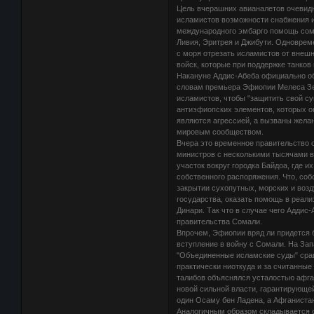
Цель вчерашних авианалетов очевидн
исламистов возможности снабжения и
международного эмбарго помощь сома
Ливия, Эритрея и Джибути. Одноврем
с моря отрезать исламистов от внеш
войск, которые при поддержке танков
Накануне Аддис-Абеба официально об
словам премьера Эфиопии Мелеса Зен
исламистов, чтобы "защитить свой с
антиэфиопских элементов, которых о
являются агрессией, а вызваны жела
мировым сообществом.
Вчера это временное правительство 
министров с несколькими тысячами 
участок вокруг городка Байдоа, где 
собственного распоряжения. Что, соб
закрытии сухопутных, морских и воз
государства, оказать помощь в реали
Динари. Так что в случае чего Аддис-
правительства Сомали.
Впрочем, Эфиопии вряд ли придется 
вступление в войну с Сомали. На За
"Объединенные исламские суды" срав
практически ниоткуда и за считанные
талибов объяснялся усталостью афга
новой сильной власти, гарантирующей
один Осаму бен Ладена, а Афганистан
Аналогичным образом складывается с