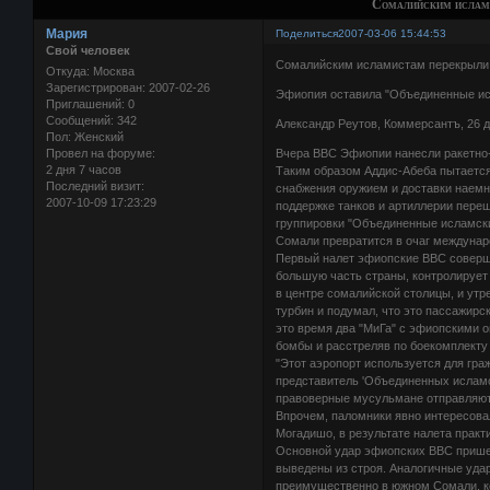
Сомалийским ислами
Мария
Поделиться
2007-03-06 15:44:53
Свой человек
Сомалийским исламистам перекрыли
Откуда:
Москва
Зарегистрирован
: 2007-02-26
Эфиопия оставила "Объединенные ис
Приглашений:
0
Сообщений:
342
Александр Реутов, Коммерсантъ, 26 
Пол:
Женский
Провел на форуме:
Вчера ВВС Эфиопии нанесли ракетно-
2 дня 7 часов
Таким образом Аддис-Абеба пытается
Последний визит:
снабжения оружием и доставки наемн
2007-10-09 17:23:29
поддержке танков и артиллерии пере
группировки "Объединенные исламски
Сомали превратится в очаг междунар
Первый налет эфиопские ВВС соверши
большую часть страны, контролирует
в центре сомалийской столицы, и утр
турбин и подумал, что это пассажирс
это время два "МиГа" с эфиопскими о
бомбы и расстреляв по боекомплекту
"Этот аэропорт используется для гр
представитель 'Объединенных исламск
правоверные мусульмане отправляютс
Впрочем, паломники явно интересова
Могадишо, в результате налета практ
Основной удар эфиопских ВВС прише
выведены из строя. Аналогичные уда
преимущественно в южном Сомали, 