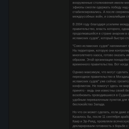
вооруженные столкновения имели мес
эфиопы смогли одержать победу над
стабилизировались. А после свержени
междоусобных войн, и сомалийцам ст
В 2004 году благодаря усилиям меж
правительство, власть которого, одн
продолжавшейся в стране анархии в 
исламских судов", который быстро с
"Союз исламских судов" напоминает 
На территории, которую они контроли
многолетнего хаоса, готово оказать
образом. Этой организации понадоби
временного правительства. Вот когд
Однако максимум, что могут сделать 
переходное правительство в Могадишо
исламских судов" уже сейчас грозитс
конфликтом. Не помогут здесь ни ми
принято - ведь они известны своей б
возобновить проводившиеся в Судане
удобным перевалочным пунктов для т
беспокойство Запада.
Но что он может сделать, если даже 
Казалось бы, после 11 сентября араб
Каир и Эр-Рияд, проявляли всяческую
декларировали готовность к борьбе 