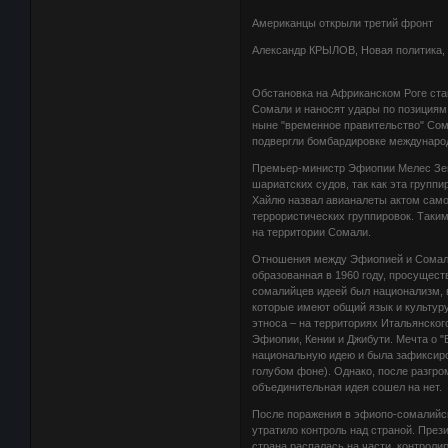
Американцы открыли третий фронт
Александр КРЫЛОВ, Новая политика, 
Обстановка на Африканском Роге ста
Сомали и наносят удары по позициям
ныне "временное правительство" Со
подвергли бомбардировке междунаро
Премьер-министр Эфиопии Мелес Зена
шариатских судов, так как эта груп
Хайлю назвал авианалеты актом само
террористических группировок. Таки
на территории Сомали.
Отношения между Эфиопией и Сомали
образованная в 1960 году, просущест
сомалийцев идеей был национализм, 
которые имеют общий язык и культуру
этноса – на территориях Итальянског
Эфиопии, Кении и Джибути. Мечта о "
национальную идею и была зафиксиро
голубом фоне). Однако, после разгр
объединительная идея сошел на нет.
После поражения в эфиопо-сомалийск
утратило контроль над страной. Пре
страна распалась на части, контрол