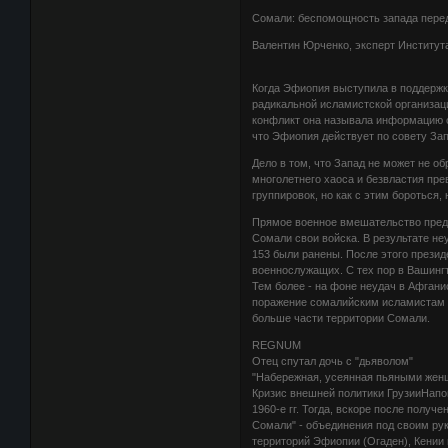
Сомали: беспомощность запада перед
Валентин Юрченко, эксперт Института
Когда Эфиопия выступила в поддержк
радикальной исламистской организац
конфликт она называла информацию о
что Эфиопия действует по совету За
Дело в том, что Запад не может не о
многолетнего хаоса и безвластия пре
группировок, но как с этим бороться, 
Прямое военное вмешательство пред
Сомали свои войска. В результате не
153 были ранены. После этого прези
военнослужащих. С тех пор в Вашингт
Тем более - на фоне неудач в Афгани
поражение сомалийским исламистам с
больше части территории Сомали.
REGNUM
Отец спутал дочь с "дьяволом"
"Набережная, усеянная пьяными женщ
Кризис внешней политики ГрузииНапо
1960-е гг. Тогда, вскоре после полу
Сомали" - объединения под своим ру
территорий Эфиопии (Огаден), Кении