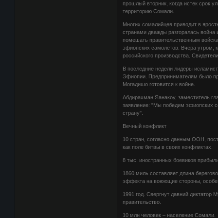
прошлый вторник, когда истек срок 
территорию Сомали.
Многих сомалийцев приводит в ярост
странами дважды разгоралась война и
помешать правительственным войскам
эфиопских самолетов. Вчера утром, 
российского производства. Свидетели
В последние недели лидеры исламист
Эфиопии. Предпринимателям было при
Могадишо готовится к войне.
Абдирахман Яанакоу, заместитель гл
заявление: "Мы победим эфиопских с
страну".
Вечный конфликт
10 стран, согласно данным ООН, по
как поле битвы в своих конфликтах.
8 тыс. иностранных боевиков прибыл
1860 миль составляет длина берегов
эффекта на воюющие стороны, особен
1991 год. Свергнут давний диктатор 
правительство.
10 млн человек – население Сомали.