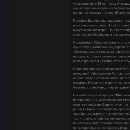
установленного 15 лет назад благода
одной беднейших стран мира (годовой
правящем режиме и западной модели 
Политика Вашингтона приводит к том
политическом исламе. И это в стране,
мусульманском море". Но в настояще
мусульманской общины и это уже ока
Исламизации Эфиопии активно спосо
других мусульманских государств, а
"Международная Исламская организаци
народов, которые сохраняли приверже
была обращена в христианство в резу
Происходящие на Африканском Роге 
отношений. Африканский Рог располо
очерченному американскими стратег
акваторией Красного моря. Несколько
ближневосточной нефти на западные 
Нынешняя администрация США пытает
периферии ББВ на Африканском Роге
означают открытие Вашингтоном треть
решает старых американских проблем,
эта страна выступает на стороне сом
том, что вряд ли эфиопская армия с
неизбежно усилят политическую напр
оппозиционных сил на базе радикаль