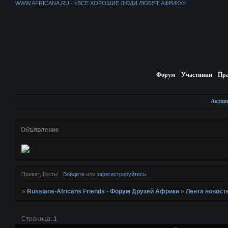
WWW.AFRICANA.RU - «ВСЕ ХОРОШИЕ ЛЮДИ ЛЮБЯТ АФРИКУ»
Форум
Участники
Пр
Актив
Объявление
Привет, Гость!
Войдите
или
зарегистрируйтесь
.
»
Russians-Africans Friends - Форум Друзей Африки
»
Лента новост
Страница:
1