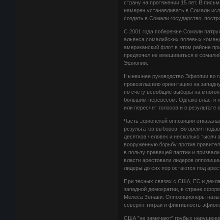
страну на протяжении 15 лет. В пись
намерен устанавливать в Сомали исл
создать в Сомали государство, постр
С 2001 года побережье Сомали патр
альянса сомалийских полевых команд
американский флот в этом районе при
предпочел не вмешиваться в сомалий
Эфиопии.
Нынешнее руководство Эфиопии во гл
провозгласило ориентацию на западну
по счету всеобщие выборы на многоп
большим перевесом. Однако власти н
или пересчет голосов и в результат
Часть эфиопской оппозиции отказала
результатов выборов. Во время пода
десятков человек и несколько тысяч
вооруженную борьбу против правител
в пользу правящей партии и призвал
власти арестовали лидеров оппозиции
лидеры до сих пор остаются под арес
При тесных связях с США, ЕС и дек
западной демократии, в стране сформ
Мелеса Зенави. Оппозиционеры назыв
северян-тиграи и фиктивность эфиоп
США "не замечают" грубых нарушений