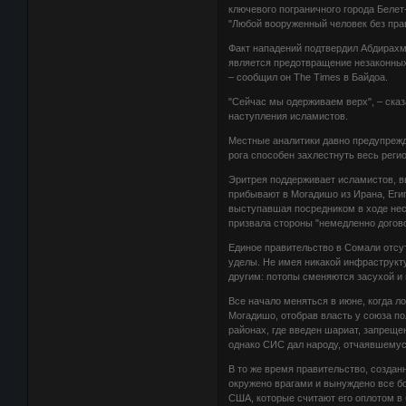
ключевого пограничного города Белет
"Любой вооруженный человек без пра
Факт нападений подтвердил Абдирахм
является предотвращение незаконных
– сообщил он The Times в Байдоа.
"Сейчас мы одерживаем верх", – сказ
наступления исламистов.
Местные аналитики давно предупрежд
рога способен захлестнуть весь регио
Эритрея поддерживает исламистов, в
прибывают в Могадишо из Ирана, Егип
выступавшая посредником в ходе нес
призвала стороны "немедленно догов
Единое правительство в Сомали отсут
уделы. Не имея никакой инфраструкт
другим: потопы сменяются засухой и 
Все начало меняться в июне, когда л
Могадишо, отобрав власть у союза п
районах, где введен шариат, запрещ
однако СИС дал народу, отчаявшемуся
В то же время правительство, создан
окружено врагами и вынуждено все б
США, которые считают его оплотом в 