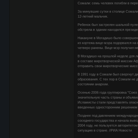
Сомали: семь человек погибли в пер
За минувшие сутки в столице Сомали
12-летний мальчик.
Ребенок был застрелен шальной пуле
обстрела в здании находился презид
Накануне в Могадишо было совершен
из кортежа вице-мэра подорвался на 
четверо ранены. Вице-мэр получил н
В Могадишо на прошлой неделе для л
в составе миротворческой миссии Аф
отправить свои миротворческие мисси
В 1991 году в Сомали был свергнут д
образования. С тех пор в Сомали не 
состоянии анархии.
Осенью 2006 года группировка "Союз
значительную часть страны и объяви
Исламисты стали представлять опасн
введенных односторонним решением 
Позднее под давлением международн
соседнего государства и начала выво
2004 году, не пользуется авторитето
ситуацию в стране. //РИА Новости