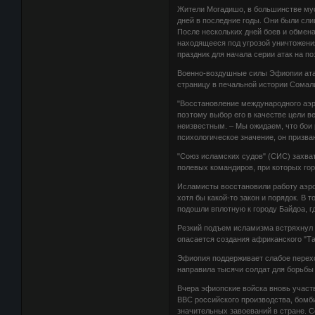
Жители Могадишо, в большинстве мус
дней в последние годы. Они были сл
После нескольких дней боев и обмен
находящееся под угрозой уничтожени
праздник для начала серии атак на п
Военно-воздушные силы Эфиопии атак
страницу в печальной истории Сомал
"Восстановление международного аэр
поэтому выбор его в качестве цели в
неизвестным. – Мы ожидаем, что бои 
психологическое значение, он призван
"Союз исламских судов" (СИС) захва
полевых командиров, при которых гор
Исламисты восстановили работу аэроп
хотя бы какой-то закон и порядок. В 
подошли вплотную к городу Байдоа, г
Резкий подъем исламизма встряхнул 
опасается создания африканского "Т
Эфиопия поддерживает слабое перехо
направила тысячи солдат для борьбы
Вчера эфиопские войска вновь участ
ВВС российского производства, бомб
значительных завоеваний в стране. 