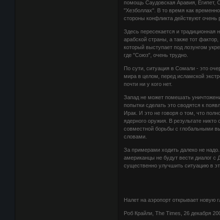
помощь Саудовская Аравия, Египет, С
"Хезболлах". В то время как временн
стороны конфликта действуют очень
Здесь пересекается и традиционная н
арабской страны, а также тот фактор,
который выступает под лозунгом укреп
где "Союз", очень трудно.
По сути, ситуация в Сомали - это оч
мира в целом, перед исламской экстр
почти ни у кого нет.
Запад не может помешать уничтожению 
попытки сделать это сводятся к поя
Ирак. И это не говоря о том, что пол
ядерного оружия. В результате никто
совместной борьбы с глобальными вы
словами.
За примерами ходить далеко не надо.
американцы не будут вести диалог с 
существенно улучшить ситуацию в это
Налет на аэропорт открывает новую 
Роб Крайли, The Times, 26 декабря 20