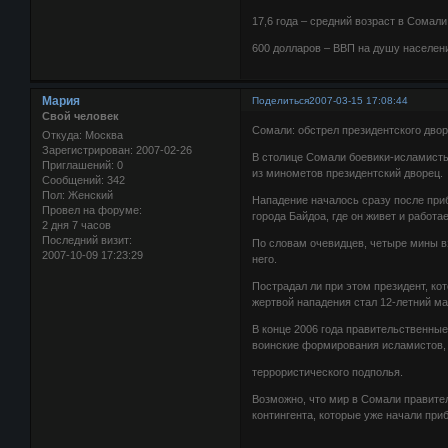
17,6 года – средний возраст в Сомали
600 долларов – ВВП на душу населен
Мария
Поделиться
2007-03-15 17:08:44
Свой человек
Сомали: обстрел президентского двор
Откуда:
Москва
Зарегистрирован
: 2007-02-26
В столице Сомали боевики-исламисты
Приглашений:
0
из минометов президентский дворец.
Сообщений:
342
Пол:
Женский
Нападение началось сразу после при
Провел на форуме:
города Байдоа, где он живет и работа
2 дня 7 часов
Последний визит:
По словам очевидцев, четыре мины вз
2007-10-09 17:23:29
него.
Пострадал ли при этом президент, ко
жертвой нападения стал 12-летний ма
В конце 2006 года правительственны
воинские формирования исламистов,
террористического подполья.
Возможно, что мир в Сомали правите
контингента, которые уже начали прибы