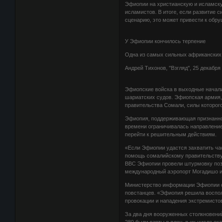
Эфиопии на христианскую и исламску
исламистов. В итоге, если развитие 
сценарию, это может привести к обр
У Эфиопии кончилось терпение
Одна из самых сильных африканских
Андрей Тихонов, "Взгляд", 25 декабря
Эфиопские войска в выходные начали
шариатских судов. Эфиопская армия,
правительства Сомали, силы которог
Эфиопия, поддерживающая признанное
времени ограничивалась направлени
перейти к решительным действиям.
«Если Эфиопии удастся захватить ча
помощь сомалийскому правительству 
ВВС Эфиопии провели штурмовку пози
международный аэропорт Могадишо и
Министерство информации Эфиопии оф
повстанцев. «Эфиопия решила воспол
провокации и нападения экстремистов
За два дня вооруженных столкновени