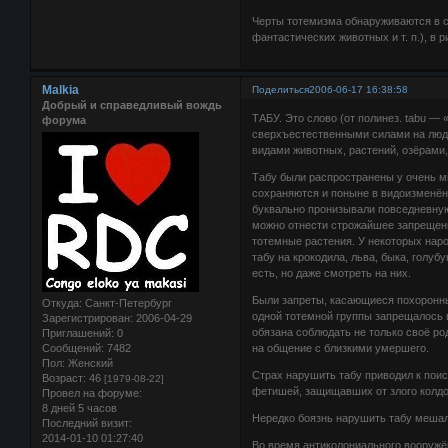
Черты тотемизма обнаруживаются в 
фантастических животных и т. п.), в 
Malkia
Поделиться
2006-06-17 16:38:58
Добрый и справедливый вождь
ТАБУ. Это слово (от полинез. tabu —
форума
сверхъестественными силами на людей
видами животных, растений, озёрами,
Табу были распространены у очень мн
сохраняются и поныне в видоизменённ
буквально пронизывали повседневную
можно отнести строжайшее запрещение
тотемные растения. У некоторых нар
табу на крокодила, льва, быка, голуб
есть, но даже смотреть на них.
Были запреты, касающиеся похоронны
Откуда:
Санкт-Петербург
одной тотемной группы запрещалось 
Зарегистрирован
: 2006-04-29
обязана соблюдать не только своё ро
Приглашений:
0
Сообщений:
7482
на общение с близкими умершего.
Пол:
Женский
Страх нарушить табу приводил к пои
Возраст:
46
[1979-08-22]
фетишей, защищавших от злого колдо
Провел на форуме:
8 дней 5 часов
Нередко боязнь нарушить табу мешал
Последний визит:
2014-01-10 01:27:40
Во время антиколониального вооружё