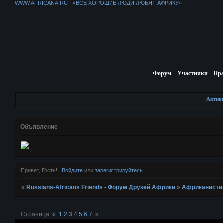
WWW.AFRICANA.RU - «ВСЕ ХОРОШИЕ ЛЮДИ ЛЮБЯТ АФРИКУ»
Форум
Участники
Пр
Актив
Объявление
Привет, Гость!
Войдите
или
зарегистрируйтесь
.
»
Russians-Africans Friends - Форум Друзей Африки
»
Африканисти
Страница:
«
1
2
3
4
5
6
7
»