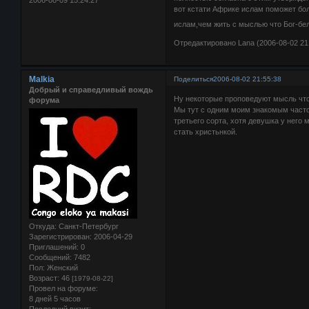
2006-08-09 15:24:27
вот кстати Африке ислам поможет б
ислам,чем жить с мыслью что Бог-бел
Отредактировано Lana (2006-08-02 21
Malkia
Поделиться
2006-08-02 21:55:38
Добрый и справедливый вождь
Ну некоторые проповедуют мысль что
форума
Мы тут с одним моим знакомым часто
третьего сорта, хотя девушка у него 
стать христьнкой.
Откуда:
Санкт-Петербург
Зарегистрирован
: 2006-04-29
Приглашений:
0
Сообщений:
7482
Пол:
Женский
Возраст:
46
[1979-08-22]
Провел на форуме:
8 дней 5 часов
Последний визит: