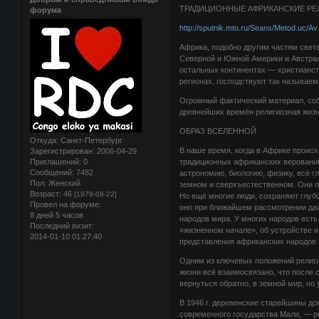
ТРАДИЦИОННЫЕ АФРИКАНСКИЕ РЕ
форума
http://sputnik.mto.ru/Seans/Metod.uc/A
Африка, подобно другим частям света
Северной и Южной Америки и Австрал
остальных континентах — христианст
регионах, господствуют так называем
Огромный фактический материал, соб
древнейших времён религиозная жизн
ОБРАЗ ВСЕЛЕННОЙ
Откуда:
Санкт-Петербург
В наше время, когда в Африке происх
Зарегистрирован
: 2006-04-29
Приглашений:
0
традиционных африканских верований
Сообщений:
7482
астрономию, биологию, физику, всё г
Пол:
Женский
земном и сверхъестественном. Они 
Возраст:
46
[1979-08-22]
Но ещё многие люди, сохраняют глуб
Провел на форуме:
оно при ближайшем рассмотрении дале
8 дней 5 часов
народов мира. У многих народов есть
Последний визит:
«жизненном начале», об устройстве и
2014-01-10 01:27:40
представления африканских народов 
Одним из ключевых положений религио
жизни всё взаимосвязано, что после
вернуться обратно, в земной мир, но 
В 1946 г. деревенские старейшины до
современного государства Мали, — р