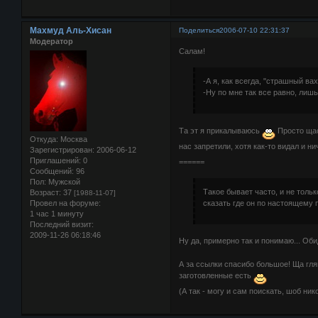
Махмуд Аль-Хисан
Поделиться
2006-07-10 22:31:37
Модератор
Салам!
-А я, как всегда, "страшный ва
-Ну по мне так все равно, лиш
Та эт я прикалываюсь
Просто щас 
Откуда:
Москва
нас запретили, хотя как-то видал и н
Зарегистрирован
: 2006-06-12
Приглашений:
0
======
Сообщений:
96
Пол:
Мужской
Такое бывает часто, и не толь
Возраст:
37
[1988-11-07]
Провел на форуме:
сказать где он по настоящему
1 час 1 минуту
Последний визит:
2009-11-26 06:18:46
Ну да, примерно так и понимаю... Об
А за ссылки спасибо большое! Ща глян
заготовленные есть
(А так - могу и сам поискать, шоб ник