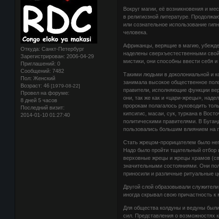
Вокруг магии, её возникновения и ме
в религиозной литературе. Продолжаю
или сознательное использование гипн
человека.
Африканцы, верящие в магию, убежде
Откуда:
Санкт-Петербург
наделены сверхъестественными свой
Зарегистрирован
: 2006-04-29
мистики, они способны ввести себя и
Приглашений:
0
Сообщений:
7482
Такими людьми в доколониальной и к
Пол:
Женский
занимала высокое общественное поло
Возраст:
46
[1979-08-22]
правители, исполняющие функции вер
Провел на форуме:
они, так же как и «цари-жрецы», на
8 дней 5 часов
пророкам полагалось руководить толь
Последний визит:
кипсигис, масаи, сук, туркана в Вос
2014-01-10 01:27:40
политическими правителями. В Буганд
пользовались большим влиянием на 
Стать жрецом-прорицателем было неп
Надо было пройти тщательный отбор 
верховные жрецы и жрецы храмов (св
значительными состояниями. Они по
приносили и различные ритуальные ц
Другой слой образовывали служители 
иногда скрывал свою причастность к 
Для общества колдуны и ведуны были
сил. Представления о возможностях 