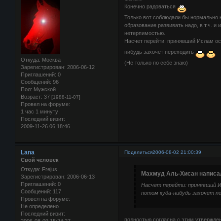
Конечно радоваться
Только вот соблюдали бы нормально 
образование развивать надо, в т.ч. и
нетерпимостью.
Насчет перейти: принявший Ислам осо
нибудь захочет переходить
Откуда:
Москва
(Не только по себе знаю)
Зарегистрирован
: 2006-06-12
Приглашений:
0
Сообщений:
96
Пол:
Мужской
Возраст:
37
[1988-11-07]
Провел на форуме:
1 час 1 минуту
Последний визит:
2009-11-26 06:18:46
Lana
Поделиться
2006-08-02 21:00:39
Свой человек
Откуда:
Frejus
Махмуд Аль-Хисан написал
Зарегистрирован
: 2006-06-13
Приглашений:
0
Насчет перейти: принявший Исл
Сообщений:
117
потом куда-нибудь захочет п
Провел на форуме:
Не определено
Последний визит:
полностью согласна с этим утвержден