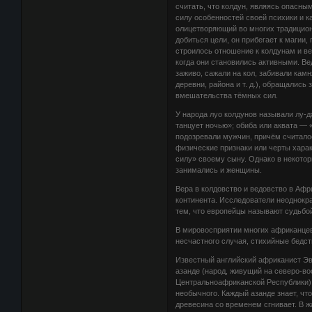
считать, что колдун, являясь опасны
силу особенностей своей психики и к
олицетворяющий во многих традицион
добиться цели, он прибегает к магии
строилось отношение к колдунам и ве
когда они становились активными. В
заживо, сажали на кол, забивали камн
деревни, района и т. д.), обращалис
вмешательства тёмных сил.
У народа луо колдунов называли лу-дж
танцует ночью»; обиба или аквата — 
подозревали мужчин, причём считалос
физические признаки или черты харак
силу» своему сыну. Однако в некото
занимались и женщины.
Вера в колдовство и ведовство в Афр
континента. Исследователи неоднокр
тем, что европейцы называют судьбой
В мировосприятии многих африканце
несчастного случая, стихийные бедст
Известный английский африканист Эва
азанде (народ, живущий на северо-во
Центральноафриканской Республики) 
необычного. Каждый азанде знает, чт
древесина со временем сгнивает. В жа