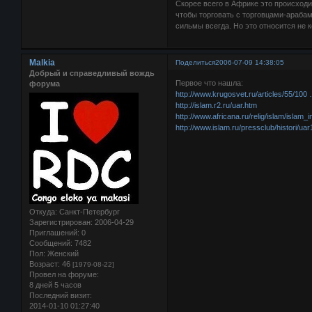
Скорее всего в Африке это происходи
чтобы торговать с торговцами-арабам
сильмы всегда. Но это относится не 
Malkia
Поделиться
2006-07-09 14:38:05
Добрый и справедливый вождь
Первое что нашла:
форума
http://www.krugosvet.ru/articles/55/10
http://islam.r2.ru/uar.htm
http://www.africana.ru/relig/islam/islam_
http://www.islam.ru/pressclub/histori/uar
Откуда:
Санкт-Петербург
Зарегистрирован
: 2006-04-29
Приглашений:
0
Сообщений:
7482
Пол:
Женский
Возраст:
46
[1979-08-22]
Провел на форуме:
8 дней 5 часов
Последний визит:
2014-01-10 01:27:40