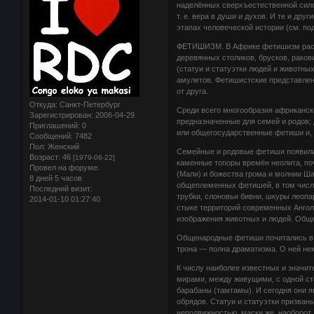
наделённых сверхъестественной силой
т. е. вера в души и духов. И те и др
этапах человеческой истории (см. под
ФЕТИШИЗМ. В Африке фетишизм расп
деревянных столиков, брусков, раков
(статуи и статуэтки людей и животны
амулетов. Фетишистские представлени
от друга.
Откуда:
Санкт-Петербург
Среди всего многообразия африканск
Зарегистрирован
: 2006-04-29
предназначенные для семей и родов;
Приглашений:
0
или общегосударственные фетиши и, 
Сообщений:
7482
Пол:
Женский
Семейные и родовые фетиши появили
Возраст:
46
[1979-08-22]
каменные топоры времён неолита, по
Провел на форуме:
(Мали) и божества грома и молнии Ша
8 дней 5 часов
общеплеменных фетишей, в том числе
Последний визит:
трубки, слоновьи бивни, шкуры леопа
2014-01-10 01:27:40
стыке территорий современных Ангол
изображения животных и людей. Общен
Общенародные фетиши почитались в А
трона — полна драматизма. О ней нек
К числу наиболее известных и знач
мирами, между живущими, с одной сто
барабаны (тамтамы). И сегодня они 
обрядов. Статуи и статуэтки призван
неподвижностью, маски же, наоборот