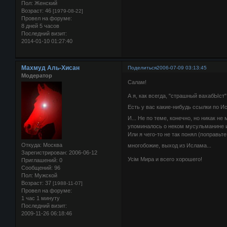
Пол:
Женский
Возраст:
46
[1979-08-22]
Провел на форуме:
8 дней 5 часов
Последний визит:
2014-01-10 01:27:40
Махмуд Аль-Хисан
Поделиться
2006-07-09 03:13:45
Модератор
Салам!
А я, как всегда, "страшный вахабЫст
Есть у вас какие-нибудь ссылки по 
И... Не по теме, конечно, но никак н
упоминалось о неком мусульманине из
Или я чего-то не так понял (поправьте
Откуда:
Москва
многобожие, выход из Ислама...
Зарегистрирован
: 2006-06-12
Усiм Мира и всего хорошего!
Приглашений:
0
Сообщений:
96
Пол:
Мужской
Возраст:
37
[1988-11-07]
Провел на форуме:
1 час 1 минуту
Последний визит:
2009-11-26 06:18:46