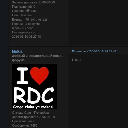
Зарегистрирован
: 2006-04-29
Приглашений:
0
Сообщений:
7482
Пол:
Женский
Возраст:
46
[1979-08-22]
Провел на форуме:
8 дней 5 часов
Последний визит:
2014-01-10 01:27:40
Malkia
Поделиться
2006-06-18 19:01:41
Добрый и справедливый вождь
И ещё
форума
Откуда:
Санкт-Петербург
Зарегистрирован
: 2006-04-29
Приглашений:
0
Сообщений:
7482