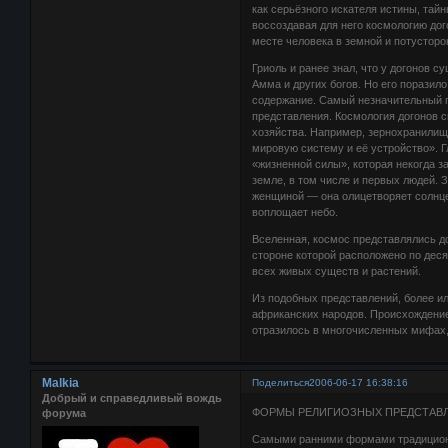
как серьёзного искателя истины, тай
воссоздавая для него космологию дог
месте человека в земной и потусторо
Гриоль и ранее знал, что у догонов с
Амма и других богов. Но его поразил
содержание. Самый незначительный 
представления. Космология догонов с
хозяйства. Например, зернохранилищ
мировую систему и её устройство». 
«жизненной силы», которая некогда з
земле, в том числе и первых людей. 
женщиной — она олицетворяет солнце;
воплощает небо.
Вселенная, космос представлялись д
стороне которой расположено по дес
всех живых существ и растений.
Из подобных представлений, более и
африканских народов. Происхождение 
отразилось в многочисленных мифах,
Malkia
Поделиться
2006-06-17 16:38:16
Добрый и справедливый вождь
ФОРМЫ РЕЛИГИОЗНЫХ ПРЕДСТАВ
форума
Самыми ранними формами традиционн