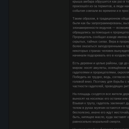
крыша амбара обрушится как раз в тот
произошёл из-за термитов, а люди нах
события совпали во времени и в прос
Таким образом, в традиционном обще
были как бы запрограммированы, выз
злонамеренности ведунов — возможно,
обращались за помощью к прорицател
Прорицатель сообщал азанде имена ег
скрытых, тайных силах. Вера в прори
более оказаться заподозренными в пр
некоторых странах человек вынужден
начинали подозревать его в колдовст
Есть деревни и целые районы, где до 
миром: носят амулеты, освящённое м
гадателями и прорицателями, окропл
Победить их трудно, ведь, согласно 
головой вниз. Поэтому для борьбы с 
частности гадателей, проводящих ри
На площадь сходятся все жители дере
выносят на носилках его останки или
Взывая к трупу, гадатель заклинает д
телом в руках мужчин остаются непо
бесполезно, иначе его ждут жесточай
быть, кипящее масло, куда заставят 
равносильно моральной смерти.