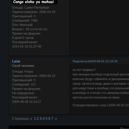
Откуда:
Санкт-Петербург
Зарегистрирован
: 2006-04-29
Приглашений:
0
Сообщений:
7482
Пол:
Женский
Возраст:
46
[1979-08-22]
Провел на форуме:
8 дней 5 часов
Последний визит:
2014-01-10 01:27:40
Lana
Поделиться
2006-08-02 22:18:29
Свой человек
ну вот видишь?
Откуда:
Frejus
про женщин вообще отдельный рахгов
Зарегистрирован
: 2006-06-13
конечно будут обвинять в дискримин
Приглашений:
0
сразу загнется,ведь даже в рекламе г
Сообщений:
117
для индустрии и вообще,это реальная 
Провел на форуме:
и вообще я считаю что америка войну
Не определено
Последний визит:
против распостронения ислама..
2006-08-09 15:24:27
Отредактировано Lana (2006-08-02 22
Страница:
«
1
2
3
4
5
6
7
»
Похо