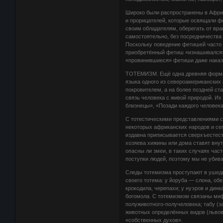
Широко были распространены в Африк
и прорицателей, которые освящали ф
своим обладателям, оберегать от вра
самостоятельно, без посредничества
Поскольку поведение фетишей часто 
приобретённый фетиш «изнашивался» 
«провинившиеся» фетиши даже наказ
ТОТЕМИЗМ. Ещё одна древняя форма 
языка одного из североамерикански
покровителем, а на более поздней с
связь человека с живой природой. И
близнецы», «Позади каждого человек
С тотестическими представлениями с
некоторых африканских народов и се
издавна приписывается сверхъестест
хозяева хижины или дома ставят внут
опасны ли змеи, в таких случаях част
поступки людей, поэтому мы не убива
Следы тотемизма проступают в ушед
своего тотема: у йоруба — слона, об
крокодила, черепахи; у нуэров и динк
богомола. С тотемизмом связаны миф
полуживотного-получеловека; табу (з
животных определённых видов (львов,
«собственных духов».