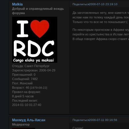
Malkia
Поделиться
2006-07-10 23:19:10
Добрый и справедливый вождь
Да заготовленных нету, мне кажется
форума
ислам нам по телеку каждый день пок
Только что-то все не то показывают:(
По некоторым прогнозом в Африке му
перейти из христьянства в Ислам лег
В обще говорят Африка скоро станет 
Откуда:
Санкт-Петербург
Зарегистрирован
: 2006-04-29
Приглашений:
0
Сообщений:
7482
Пол:
Женский
Возраст:
46
[1979-08-22]
Провел на форуме:
8 дней 5 часов
Последний визит:
2014-01-10 01:27:40
Махмуд Аль-Хисан
Поделиться
2006-07-11 00:16:56
Модератор
Салам!