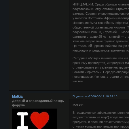
ИНИЦИАЦИИ. Среди обрядов жизненног
подготовкой к нему, охотой и строите
важных. Сравнительно недавно они о
у нилотов Восточной Африки (календж
Инициация была теснейшим образом с
общественной организации нилотов. Т
подростки и юноши, к третьей — мо
охотники старше 25 лет, к пятой — 
женские возрастные группы: девочки
Центральной церемонией инициации б
инициации определялось временем их
Сегодня в обрядах инициации, как и 
прежнему проводится, и городских ма
страшноватые ритуальные инструмент
ножами и бритвами. Нередко операци
посвящаемых (теперь это дети от год
частей.
Malkia
Поделиться
2006-06-17 16:39:10
Добрый и справедливый вождь
МАГИЯ
форума
В традиционных африканских религиях
воздействовать на мир”) представлен
предметы и явления объективного ми
отнести колдовство, ведовство, проро