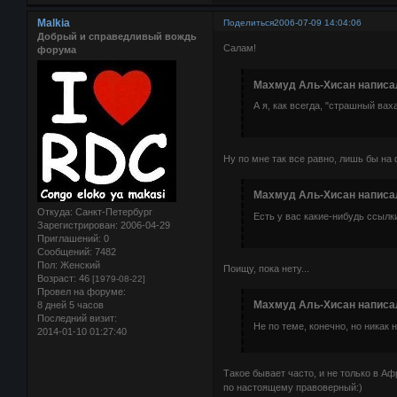
Malkia
Поделиться
2006-07-09 14:04:06
Добрый и справедливый вождь
Салам!
форума
Махмуд Аль-Хисан написал
А я, как всегда, "страшный ва
Ну по мне так все равно, лишь бы на
Махмуд Аль-Хисан написал
Откуда:
Санкт-Петербург
Есть у вас какие-нибудь ссыл
Зарегистрирован
: 2006-04-29
Приглашений:
0
Сообщений:
7482
Пол:
Женский
Поищу, пока нету...
Возраст:
46
[1979-08-22]
Провел на форуме:
Махмуд Аль-Хисан написал
8 дней 5 часов
Последний визит:
Не по теме, конечно, но никак
2014-01-10 01:27:40
Такое бывает часто, и не только в Аф
по настоящему правоверный:)