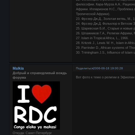
философии. Кара-Мурза А.А.. Рациона
Африки. Илларионов Н.С., Проблема 
Тропической Африки).
23. Фрэзер Дж.Д., Золотая ветвь, М., 1
24. Фрэзер Дж.Д. Фольклор в Ветхом З
25. Шаревская Б.И., Старые и новые 
26. Шпажников Г.А., Религии Африки, М
27. Islam in Tropical Africa, L., 1966.
28. Kritzek J., Lewis W. H., Islam in Afric
29. Parrinder D., African systems of Tho
30. Trimingham J.S., Influence of Islam u
Malkia
Поделиться
2006-06-18 19:00:28
Добрый и справедливый вождь
Вот фото к теме о религии в Эфиопии
форума
Откуда:
Санкт-Петербург