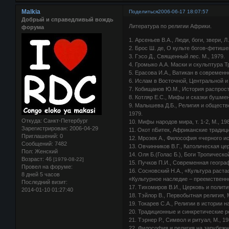
Malkia
Поделиться
2006-06-17 18:07:57
Добрый и справедливый вождь
Литература по религии Африки.
форума
1. Арсеньев В.А., Люди, боги, звери, Л.
2. Брос Ш. де, О культе богов-фетише
3. Гэсо Д., Священный лес. М., 1979.
4. Громыко А.А. Маски и скульптура Т
5. Ерасова И.А., Ватикан в современн
6. Ислам в Восточной, Центральной и
7. Кобищанов Ю.М., История распрост
8. Котляр Е.С., Мифы и сказки бушмен
9. Малышева Д.Б., Религия и обществ
1979.
Откуда:
Санкт-Петербург
10. Мифы народов мира, т. 1-2, М., 19
Зарегистрирован
: 2006-04-29
11. Окот пБитек, Африканские традици
Приглашений:
0
12. Мрозек А., Философия «черного и
Сообщений:
7482
13. Овчинников В.Г., Католическая це
Пол:
Женский
14. Оля Б.(Голас Б.), Боги Тропическо
Возраст:
46
[1979-08-22]
15. Пучков П.И., Современная географ
Провел на форуме:
16. Сосновский Н.А., «Культура раст
8 дней 5 часов
«Культурное наследие – преемственн
Последний визит:
17. Тихомиров В.И., Церковь и полит
2014-01-10 01:27:40
18. Тэйлор В., Первобытная религия, М
19. Токарев С.А., Религии в истории н
20. Традиционные и синкретические р
21. Тэрнер Р., Символ и ритуал, М., 19
22. Философия и религия на зарубежно