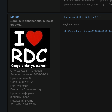
Но чаще уличённый просто просил п
приносили коллективную жертву — бы
Malkia
Поделиться
2006-06-17 17:57:01
Добрый и справедливый вождь
ещё на тему
форума
http://www.tisbi.ru/news/2002/Afr0805.h
Откуда:
Санкт-Петербург
Зарегистрирован
: 2006-04-29
Приглашений:
0
Сообщений:
7482
Пол:
Женский
Возраст:
46
[1979-08-22]
Провел на форуме:
8 дней 5 часов
Последний визит:
2014-01-10 01:27:40