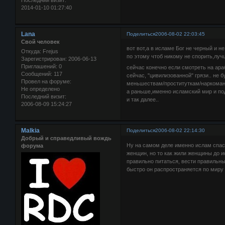
2014-01-10 01:27:40
Lana
Поделиться
2006-08-02 22:03:45
Свой человек
вот вот,а в исламе Бог не черный и н
Откуда:
Frejus
по этому чтоб никому не спорить,лу
Зарегистрирован
: 2006-06-13
Приглашений:
0
сейчас конечно если смотреть на ар
Сообщений:
117
сейчас, "цивилизованной" грязи.. не 
Провел на форуме:
меньшествам/проституткам/наркоман
Не определено
а раньше,именно исламский мир и под
Последний визит:
и так далее..
2006-08-09 15:24:27
Malkia
Поделиться
2006-08-02 22:14:30
Добрый и справедливый вождь
Ну на самом деле именно ислам спас
форума
женщин, но то как жили женщины до и
правильно питаться, вести правильный
быстро он распространяется по миру 