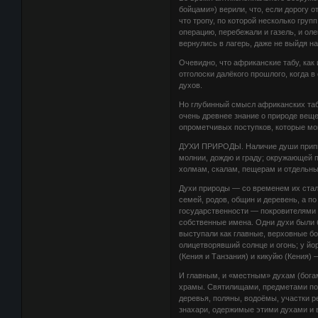
бойцами») верили, что, если дорогу о
что тропу, по которой несколько гру
операцию, перебежали и газель, и ол
вернулись в лагерь, даже не выйдя н
Очевидно, что африканские табу, как
отголоски далёкого прошлого, когда 
духов.
Но глубинный смысл африканских табу
очень древнее знание о природе вещ
опрометчивых поступков, которые мо
ДУХИ ПРИРОДЫ. Наличие души припис
молнии, дождю и граду; окружающей п
холмам, скалам, пещерам и отдельным
Духи природы — со временем их ста
семей, родов, общин и деревень, а п
государственности — покровителями 
собственные имена. Одни духи были
выступали как главные, верховные б
олицетворявший солнце и огонь; у йо
(Кения и Танзания) и кикуйю (Кения) —
И главным, и «местным» духам (бога
храмы. Святилищами, предметами пок
деревья, поляны, водоёмы, участки ре
знахари, одержимые этими духами и 