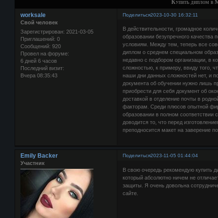
Купить диплом в М
worksale
Поделиться
2023-10-30 16:32:11
Свой человек
В действительности, громадное коли
Зарегистрирован
: 2021-03-05
образовании безупречного качества 
Приглашений:
0
условиям. Между тем, теперь все со
Сообщений:
920
диплом о среднем специальном образ
Провел на форуме:
недавно с подбором организации, в к
6 дней 6 часов
сложностью, к примеру, ввиду того, 
Последний визит:
Вчера 08:35:43
наши дни данных сложностей нет, и по
документа об обучении нужно лишь пр
приобрести для себя документ об око
доставкой в отделение почты в родно
факторам. Среди плюсов опытной фир
образовании в полном соответствии 
доводится то, что перед изготовлени
преподносится макет на заверение по
Emily Backer
Поделиться
2023-11-05 01:44:04
Участник
В свою очередь рекомендую купить д
который абсолютно ничем не отличает
защиты. Я очень довольна сотрудниче
сайте.