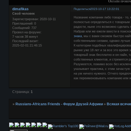
Онлайн проверк
dimafikas
Поделиться
2023-10-17 13:22:01
Свой человек
Название компании либо товара - то, 
Зарегистрирован
: 2020-10-11
полностью определиться с товарным 
Приглашений:
0
радости, ныне это возможно сделать 
Сообщений:
737
Набрав или же ежели ввести в поиск
Провел на форуме:
знака
, мы с вами сможем быстро най
7 часов 38 минут
собственными силами, однако лучше 
Последний визит:
2025-02-01 21:46:15
К категории подобных квалифицирова
рынке уже 18 лет и за все это время
товарный знак бесплатно и он-лайн, т
собственных клиентов, и стремятся 
Разумеется, помимо всех без исключ
указывает практика, с этим зачастую
на ум ничего нужного. Отчего предпо
как переименовывать компанию или ж
Страница:
1
»
Russians-Africans Friends - Форум Друзей Африки
»
Всякая всячи
AddU