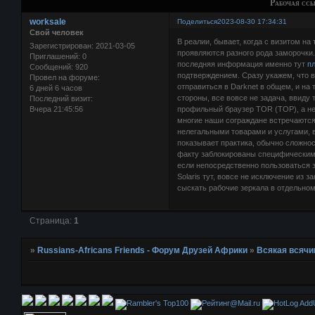
Рабочая ссы
worksale
Поделиться
2023-08-30 17:34:31
Свой человек
В реалии, бывает, когда с визитом н
Зарегистрирован
: 2021-03-05
проявляются разного рода заморочки
Приглашений:
0
последняя информация именно тут
п
Сообщений:
920
подтверждением. Сразу укажем, что 
Провел на форуме:
отправиться в Darknet в общем, и на
6 дней 6 часов
стороны, все вовсе не задача, ввиду 
Последний визит:
Вчера 21:45:56
профильный браузер TOR (ТОР), а не 
многие наши сограждане встречаются
нелегальными товарами и услугами, вк
показывает практика, обычно сложно
факту заблокированы специфическими
если непосредственно пользоваться 
Solaris тут, вовсе не исключение из 
сыскать рабочие зеркала в отдельно
Страница:
1
»
Russians-Africans Friends - Форум Друзей Африки
»
Всякая всячи
AddU