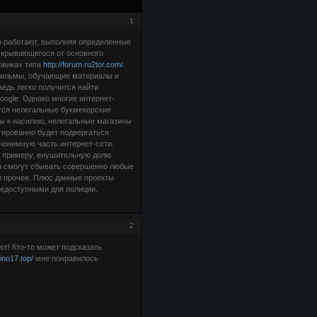
1
о работают, выполняя определенные
 скрывающегося от основного
овиках типа
http://forum.ru2tor.com/
.
фильмы, обучающие материалы и
ведь легко получится найти
oogle. Однако многие интернет-
тся нелегальные букмекерские
вы к насилию, нелегальные магазины
нтированно будет подвергаться
нонимную часть интернет-сети.
К примеру, внушительную долю
цы смогут сбывать совершенно любые
и прочее. Плюс данные проекты
недоступными для полиции.
2
т! Кто-то может подсказать
ino17.top/
мне понравилось