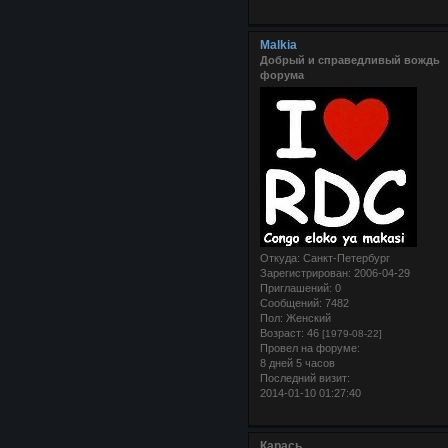
Malkia
Добрый и справедливый вождь
форума
Откуда:
Санкт-Петербург
Зарегистрирован
: 2006-04-29
Приглашений:
0
Сообщений:
7482
Пол:
Женский
Возраст:
46
[1979-08-22]
Провел на форуме:
8 дней 5 часов
Последний визит:
2014-01-10 01:27:40
Карась