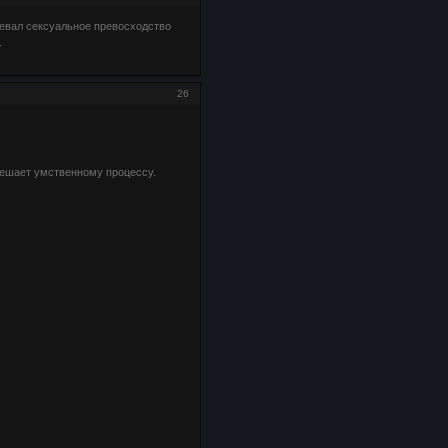
певал сексуальное превосходство
.
26
мешает умственному процессу.