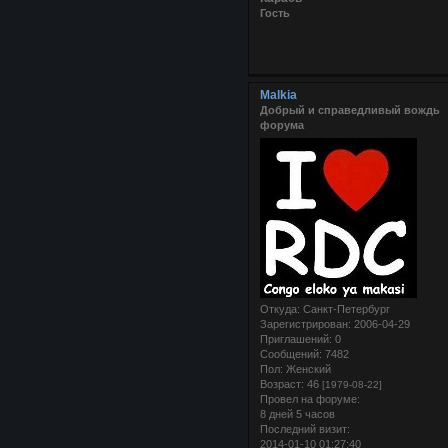
Гость
Malkia
Добрый и справедливый вождь
форума
Откуда:
Санкт-Петербург
Зарегистрирован
: 2006-04-29
Приглашений:
0
Сообщений:
7482
Пол:
Женский
Возраст:
46
[1979-08-22]
Провел на форуме:
8 дней 5 часов
Последний визит:
2014-01-10 01:27:40