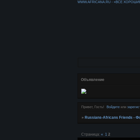
WWW.AFRICANA.RU - «ВСЕ ХОРОШИ
Объявление
Привет, Гость!
Войдите
или
зарегис
»
Russians-Africans Friends -
Страница:
«
1
2