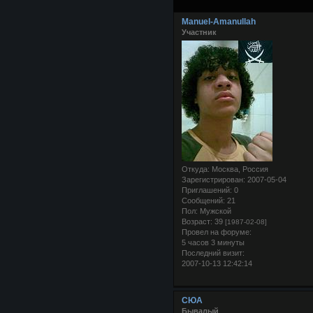
Manuel-Amanullah
Участник
Откуда:
Москва, Россия
Зарегистрирован
: 2007-05-04
Приглашений:
0
Сообщений:
21
Пол:
Мужской
Возраст:
39
[1987-02-08]
Провел на форуме:
5 часов 3 минуты
Последний визит:
2007-10-13 12:42:14
СЮА
Бывалый