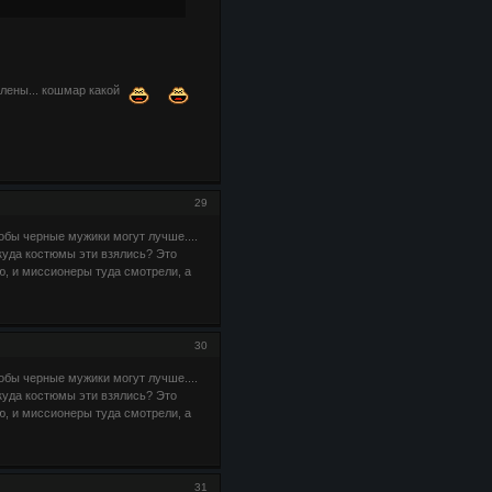
члены... кошмар какой
29
обы черные мужики могут лучше....
куда костюмы эти взялись? Это
, и миссионеры туда смотрели, а
30
обы черные мужики могут лучше....
куда костюмы эти взялись? Это
, и миссионеры туда смотрели, а
31