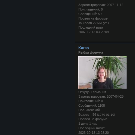
Зарегистрирован
: 2007-11-12
Приглашений:
0
Сообщений:
59
Провел на форуме:
15 часов 22 минуты
Последний визит:
2007-12-13 03:29:09
Karas
Рыбка форума
Откуда:
Германия
Зарегистрирован
: 2007-04-25
Приглашений:
0
Сообщений:
1108
Пол:
Женский
Возраст:
56
[1970-01-10]
Провел на форуме:
1 день 1 час
Последний визит:
2023-10-13 13:23:20