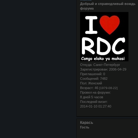
Добрый и справедливый вождь
форума
Откуда:
Санкт-Петербург
Зарегистрирован
: 2006-04-29
Приглашений:
0
Сообщений:
7482
Пол:
Женский
Возраст:
46
[1979-08-22]
Провел на форуме:
8 дней 5 часов
Последний визит:
2014-01-10 01:27:40
Карась
Гость