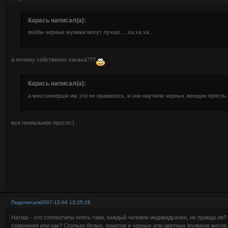
Карась написал(а):
якобы черные мужики могут лучше.... ха ха ха..
а почему собственно хахаха???
Карась написал(а):
а миссионерши им это не нравилось, и они научили черных женщин прясть..
все гениальное просто:)
Поделиться
2007-12-04 13:25:28
Наташ - это степеотипы опять-таки, каждый человек индивидуален, не правда ли?
сравнения или как? Сколько белых, азиатов и черных или цветных мужиков могла с