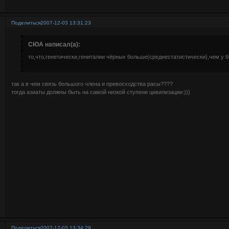
Поделиться
2007-12-03 13:31:23
СЮА написал(а):
то,что,генетически,гениталии чёрных больше(среднестатистически),чем у б
так а в чем связь большого члена и превосходства расы????
тогда азиаты должны быть на самой низкой ступени цивилизации:)))
Поделиться
2007-12-03 13:34:29