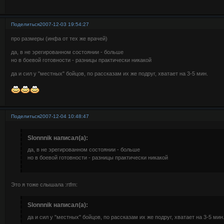
Поделиться
2007-12-03 19:54:27
про размеры (инфа от тех же врачей)
да, в не эрегированном состоянии - больше
но в боевой готовности - разницы практически никакой
да и сил у "местных" бойцов, по рассказам их же подруг, хватает на 3-5 мин.
Поделиться
2007-12-04 10:48:47
Slonnnik написал(а):
да, в не эрегированном состоянии - больше
но в боевой готовности - разницы практически никакой
Это я тоже слышала :rtfm:
Slonnnik написал(а):
да и сил у "местных" бойцов, по рассказам их же подруг, хватает на 3-5 мин