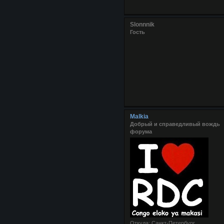
Slonnnik
Гость
Malkia
Добрый и справедливый вождь
форума
Откуда:
Санкт-Петербург