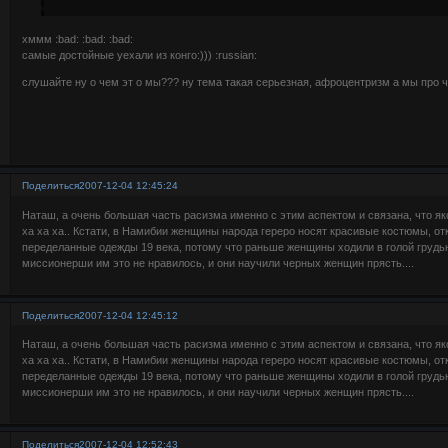
хммм :bad: :bad: :bad:
самые достойные уехали из конго:))) :russian:
слушайте ну о чем эт о мы??? ну тема такая серьезная, афроцентризм а мы про 
Поделиться
2007-12-04 12:45:24
Наташ, а очень большая часть расизма именно с этим аспектом и связана, что як
ха ха ха.. Кстати, в Намибии женщины народа гереро носят красивые костюмы, от
переделанные одежды 19 века, потому что раньше женщины ходили в голой грудью
миссионерши им это не нравилось, и они научили черных женщин прясть....
Поделиться
2007-12-04 12:45:12
Наташ, а очень большая часть расизма именно с этим аспектом и связана, что як
ха ха ха.. Кстати, в Намибии женщины народа гереро носят красивые костюмы, от
переделанные одежды 19 века, потому что раньше женщины ходили в голой грудью
миссионерши им это не нравилось, и они научили черных женщин прясть....
Поделиться
2007-12-04 12:52:43