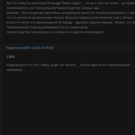
Как то в юности прочитал Ж.Амаду"Лавка чудес"...,то ли я чего не понял...,но пре
основывалось на "сексуальном"превосходстве чёрных над
белыми...Эта концепция настолько шокировала меня,что я консультировался у вр
то,что,генетически,гениталии чёрных больше(среднестатистически),чем у белых..
Если кто читал это произведение Ж.Амаду - давайте подискутируем...Может это б
гормональный подход доминирует),а,на самом деле,
превосходство чёрной рассы основан и на других концепциях!
Поделиться
2007-12-03 10:45:46
СЮА
издеваешься что ли? Лавку чудес не читала.... Читала другие его произведения....
например....