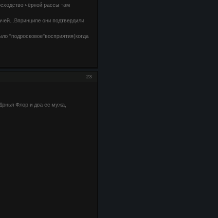
восходство чёрной рассы там
ачей...Впринципе они подтвердили
.
ыло "подросковое"восприятия(когда
23
 Донья Флор и два ее мужа,