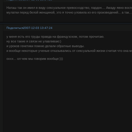
Наташ так он имел в виду сексуальное превосходство, пардон.... Амаду явно вос
мулатки перед белой женщиной, это я точно уловила из его произведений... а так...
Поделиться
2007-12-03 13:47:24
у меня есть его труды правда на французском, потом прочитаю.
ну все такие я связи не улавливаю:)
и уроков генетики помню делали обратные выводы.
и вообще некоторые ученые отказывались от сексуальной жизни считая что она 
оххх... ол чем мы говорим вообще:)))