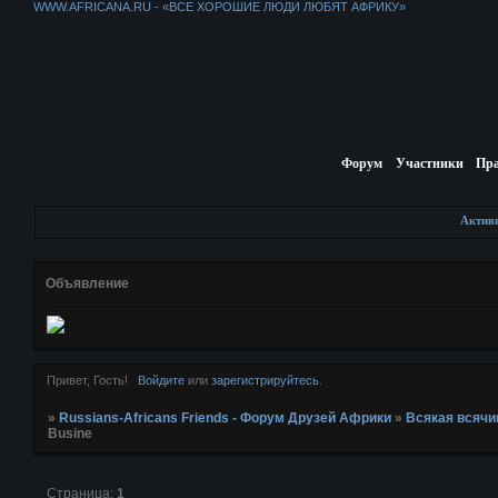
WWW.AFRICANA.RU - «ВСЕ ХОРОШИЕ ЛЮДИ ЛЮБЯТ АФРИКУ»
Форум
Участники
Пр
Актив
Объявление
Привет, Гость!
Войдите
или
зарегистрируйтесь
.
»
Russians-Africans Friends - Форум Друзей Африки
»
Всякая всячи
Busine
Страница:
1