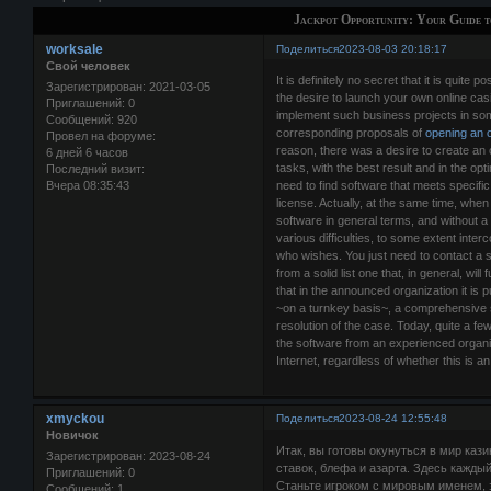
Jackpot Opportunity: Your Guide t
worksale
Поделиться
2023-08-03 20:18:17
Свой человек
It is definitely no secret that it is quite
Зарегистрирован
: 2021-03-05
the desire to launch your own online casino
Приглашений:
0
implement such business projects in som
Сообщений:
920
corresponding proposals of
opening an o
Провел на форуме:
reason, there was a desire to create an on
6 дней 6 часов
tasks, with the best result and in the o
Последний визит:
Вчера 08:35:43
need to find software that meets specific c
license. Actually, at the same time, when
software in general terms, and without a 
various difficulties, to some extent inte
who wishes. You just need to contact a 
from a solid list one that, in general, wil
that in the announced organization it is p
~on a turnkey basis~, a comprehensive solu
resolution of the case. Today, quite a 
the software from an experienced organiza
Internet, regardless of whether this is a
xmyckou
Поделиться
2023-08-24 12:55:48
Новичок
Итак, вы готовы окунуться в мир каз
Зарегистрирован
: 2023-08-24
ставок, блефа и азарта. Здесь кажды
Приглашений:
0
Станьте игроком с мировым именем, 
Сообщений:
1