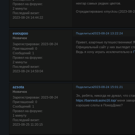
нектар самых редких цветов.
Провел на форуме:
2 минуты
Отредактировано xmyckou (2023-08-24
Последний визит:
2023-08-24 14:44:22
ewoupoo
Поделиться
2023-08-24 13:22:24
Новичок
Привет, азартные путешественники! Я
Зарегистрирован
: 2023-08-24
Официальный сайт у них выглядит сти
Приглашений:
0
Ведь я хочу играть исключительно в
П
Сообщений:
1
Провел на форуме:
2 минуты
Последний визит:
2023-08-24 14:59:04
azsota
Поделиться
2023-08-24 15:01:21
Новичок
Эх, ребята, никогда не думал, что ст
Зарегистрирован
: 2023-08-24
https://bannedcasino16.top/
меня завор
Приглашений:
0
хорошие слоты в ПокерДоме?
Сообщений:
1
Провел на форуме:
1 минуту
Последний визит:
2023-08-25 11:20:15