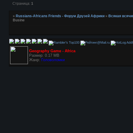
Страница:
1
»
Russians-Africans Friends - Форум Друзей Африки
»
Всякая всячи
Busine
AddU
Geography Game - Africa
Размер: 0.17 MB
Жанр:
Головоломки