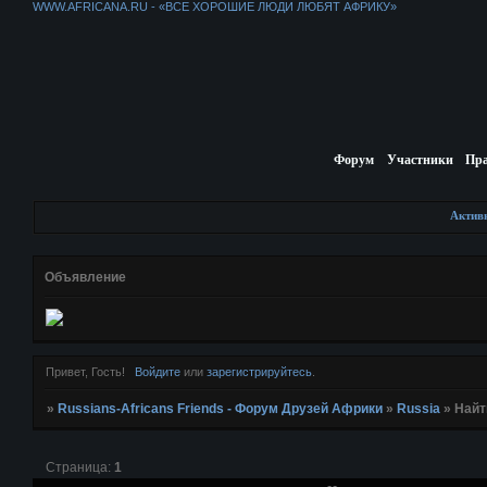
WWW.AFRICANA.RU - «ВСЕ ХОРОШИЕ ЛЮДИ ЛЮБЯТ АФРИКУ»
Форум
Участники
Пр
Актив
Объявление
Привет, Гость!
Войдите
или
зарегистрируйтесь
.
»
Russians-Africans Friends - Форум Друзей Африки
»
Russia
»
Найт
Страница:
1