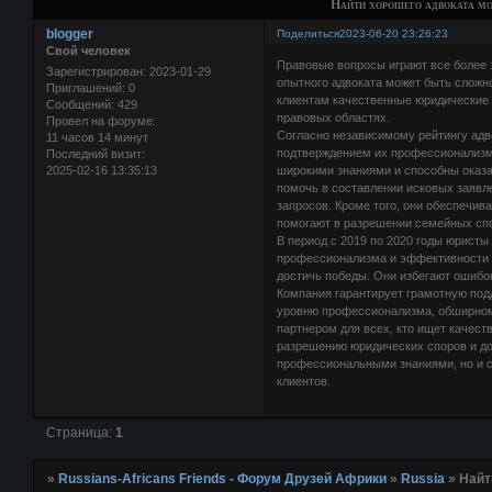
Найти хорошего адвоката м
blogger
Поделиться
2023-06-20 23:26:23
Свой человек
Правовые вопросы играют все более з
Зарегистрирован
: 2023-01-29
опытного адвоката может быть сложн
Приглашений:
0
клиентам качественные юридические 
Сообщений:
429
правовых областях.
Провел на форуме:
Согласно независимому рейтингу адво
11 часов 14 минут
подтверждением их профессионализм
Последний визит:
2025-02-16 13:35:13
широкими знаниями и способны оказ
помочь в составлении исковых заявле
запросов. Кроме того, они обеспечива
помогают в разрешении семейных спо
В период с 2019 по 2020 годы юристы
профессионализма и эффективности ра
достичь победы. Они избегают ошибо
Компания гарантирует грамотную по
уровню профессионализма, обширном
партнером для всех, кто ищет качес
разрешению юридических споров и до
профессиональными знаниями, но и с
клиентов.
Страница:
1
»
Russians-Africans Friends - Форум Друзей Африки
»
Russia
»
Найт