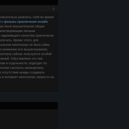
1
лекательно развлечь себя во время
 то
фильмы приключения онлайн
атре было внушительное общее
довлетворяющим личным
 надлежащего качества практически
олучить. Кроме этого, для
уальном кинотеатре не было уйма
во внимание все вышесказанное,
нотеатр сейчас пользуется особой
олений. Обусловлено это тем
там в отдельности, подходят по
отеатре смотреть кинокартины
е отсутствия нужды создавать
 в интернет-кинотеатре запросто на