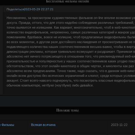
Бесплатные фильмы онлайн
Поделиться
2023-05-29 22:27:21
Несомненно, за просмотром художественных фильмов on-line вполне возможно ув
досуга. Правда, оттого, что для этого надобно соблюдение различных требований,
точно выявится не излишним. Как вариант, многозначительно, чтоб в web-киноте
количество видеофильмов, непременно, самых различных категорий и жанров у
пожеланиям. Вдобавок, вовсе не излишне, чтоб предлагаемые видеофильмы были
во всех моментах, в другом разе достойного наслаждения от просматривания не п
подавляющего количества наших соотечественников весьма важно, чтобы в вирт
демонстрации рекламы, которая тривиально возмущает и раздражает. Принимая 
абсолютно нет ничего потрясающего в отношении того, что рекомендуемый веб-ки
признательностью и популярностью у наших соотечественников каких угодно пок
обстоятельством, что этот онлайн-кинотеатр в общих чертах, и киноленты как раз 
абсолютно всем предписаниям. Точно также, надо сказать, что в данном web-кин
онлайн всем доступно без всяческих ограничений и хлопот, среди которых услови
аккаунт. Стоит всего-навсего подчеркнуть, что посмотреть классные видеофильмы
обычном компьютере, нетбуке (ноутбуке) либо девайсе.
Похожие темы
е Фильмы
Всякая всячина
2023-11-22