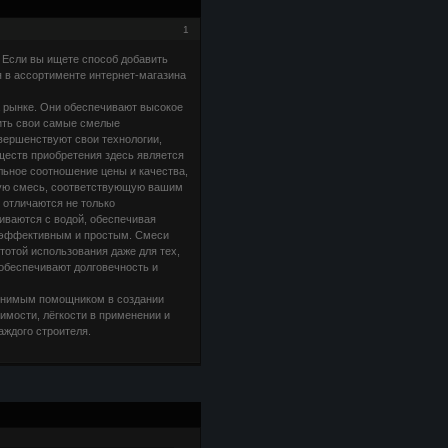
1
 Если вы ищете способ добавить
я в ассортименте интернет-магазина
а рынке. Они обеспечивают высокое
ить свои самые смелые
вершенствуют свои технологии,
еств приобретения здесь является
ьное соотношение цены и качества,
ную смесь, соответствующую вашим
 отличаются не только
иваются с водой, обеспечивая
е эффективным и простым. Смеси
тотой использования даже для тех,
 обеспечивают долговечность и
менимым помощником в создании
имости, лёгкости в применении и
ждого строителя.