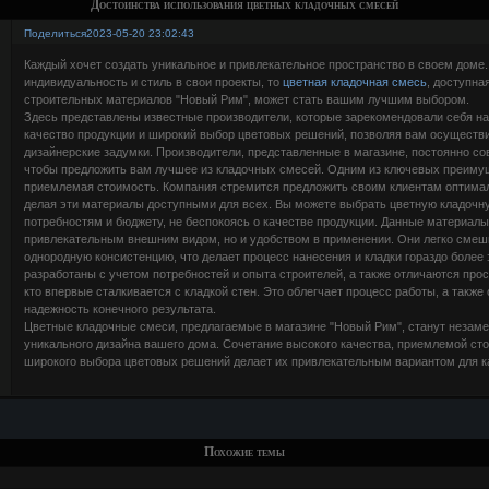
Достоинства использования цветных кладочных смесей
Поделиться
2023-05-20 23:02:43
Каждый хочет создать уникальное и привлекательное пространство в своем доме.
индивидуальность и стиль в свои проекты, то
цветная кладочная смесь
, доступна
строительных материалов "Новый Рим", может стать вашим лучшим выбором.
Здесь представлены известные производители, которые зарекомендовали себя н
качество продукции и широкий выбор цветовых решений, позволяя вам осуществ
дизайнерские задумки. Производители, представленные в магазине, постоянно со
чтобы предложить вам лучшее из кладочных смесей. Одним из ключевых преимущ
приемлемая стоимость. Компания стремится предложить своим клиентам оптимал
делая эти материалы доступными для всех. Вы можете выбрать цветную кладоч
потребностям и бюджету, не беспокоясь о качестве продукции. Данные материалы
привлекательным внешним видом, но и удобством в применении. Они легко смеш
однородную консистенцию, что делает процесс нанесения и кладки гораздо боле
разработаны с учетом потребностей и опыта строителей, а также отличаются прос
кто впервые сталкивается с кладкой стен. Это облегчает процесс работы, а также
надежность конечного результата.
Цветные кладочные смеси, предлагаемые в магазине "Новый Рим", станут неза
уникального дизайна вашего дома. Сочетание высокого качества, приемлемой сто
широкого выбора цветовых решений делает их привлекательным вариантом для ка
Похожие темы