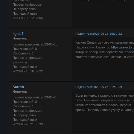
Сообщений:
1
Провел на форуме:
Не определено
Последний визит:
2023-05-05 12:37:06
ligola7
Поделиться
2023-05-15 16:32:22
Новичок
Казино Селектор - это уникальное м
Зарегистрирован
: 2023-05-15
Наше казино Селектор
https://selector
Приглашений:
0
которые наверняка поразят вас свое
Сообщений:
1
является возможность скачать и играт
Провел на форуме:
2 минуты
Последний визит:
2023-05-15 16:32:22
Starah
Поделиться
2023-05-26 21:53:39
Новичок
Если ты ищешь казино с высоким уро
Зарегистрирован
: 2023-05-26
тебя. Они ценят каждого игрока и го
Приглашений:
0
игровых автоматах в полной версии 
Сообщений:
1
призы. Попробуй свою удачу и насла
Провел на форуме:
Не определено
Последний визит:
2023-05-26 21:53:39