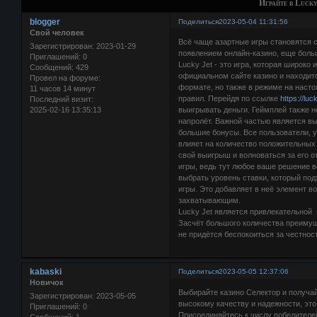
Играйте в Lucky
blogger
Поделиться
2023-05-04 11:31:56
Свой человек
Всё чаще азартные игры становятся 
Зарегистрирован
: 2023-01-29
появлением онлайн-казино, еще боль
Приглашений:
0
Lucky Jet - это игра, которая широко
Сообщений:
429
официальном сайте казино и находитс
Провел на форуме:
формате, но также в режиме на насто
11 часов 14 минут
правил. Перейдя по ссылке
https://lu
Последний визит:
2025-02-16 13:35:13
выигрывать деньги. Геймплей также 
напролёт. Важной частью является вы
большие бонусы. Все пользователи, 
влияет на количество положительных 
свой выигрыш и волноваться за его от
игры, ведь тут любое ваше решение в
выбрать уровень ставки, который по
игры. Это добавляет в неё элемент в
захватывающим.
Lucky Jet является привлекательной и
Засчёт большого количества преимущ
не придётся беспокоиться за честнос
kabaski
Поделиться
2023-05-05 12:37:06
Новичок
Выбирайте казино Селектор и получа
Зарегистрирован
: 2023-05-05
высокому качеству и надежности, эт
Приглашений:
0
Присоединяйтесь к числу победителей