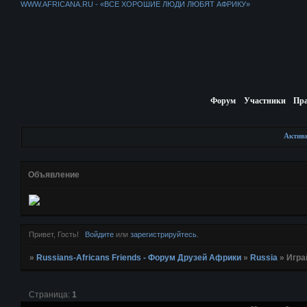
WWW.AFRICANA.RU - «ВСЕ ХОРОШИЕ ЛЮДИ ЛЮБЯТ АФРИКУ»
Форум
Участники
Пр
Актив
Объявление
Привет, Гость!
Войдите
или
зарегистрируйтесь
.
»
Russians-Africans Friends - Форум Друзей Африки
»
Russia
»
Игра
Страница:
1