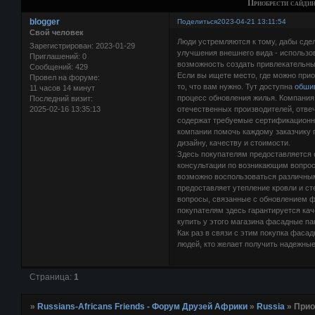
Приобрести сайди
blogger
Поделиться
2023-04-21 13:11:54
Свой человек
Люди устремляются к тому, дабы сде
Зарегистрирован
: 2023-01-29
улучшения внешнего вида - использо
Приглашений:
0
возможность создать привлекательны
Сообщений:
429
Если вы ищете место, где можно прио
Провел на форуме:
то, что вам нужно. Тут доступна
обши
11 часов 14 минут
процесс обновления жилья. Компания
Последний визит:
2025-02-16 13:35:13
отечественных производителей, отве
содержат требуемые сертификационны
компании помочь каждому заказчику 
дизайну, качеству и стоимости.
Здесь покупателям предоставляется
консультации по возникающим вопрос
возможно воспользоваться различным
предоставляет утепление кровли и ст
вопросы, связанные с обновлением ф
покупателям здесь гарантируется кач
купить у этого магазина фасадные па
Как раз в связи с этим покупка фаса
людей, кто желает получить надежны
Страница:
1
»
Russians-Africans Friends - Форум Друзей Африки
»
Russia
»
Прио