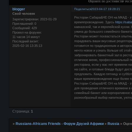
Оцените по достоинству р
blogger
Поделиться
2023-04-17 19:28:21
Свой человек
Ресторан Сабара&НЕ ОН на МКАД - эт
Зарегистрирован
: 2023-01-29
времяпровождение. Здесь
https://saba
Приглашений:
0
кавказской, так и европейской кухни
Сообщений:
429
ужина до большого семейного банкета
Провел на форуме:
Ресторан может похвастаться опытным
11 часов 14 минут
порадовать ваши вкусовые рецепторы
Последний визит:
2025-02-16 13:35:13
готовится по традиционным и авторск
нечто новое и узнать больше об этой
забронировать банкетный зал в ресто
отличное меню, профессиональный пе
ресторана, если у вас нет времени н
на сайте, и готовые блюда будут дост
предложить. Каждую пятницу и суббо
ваше времяпровождение еще более п
Ресторан Сабара&НЕ ОН на МКАД - это
для проведения отличного времени в 
семейный банкет или корпоративное м
разнообразный выбор напитков, уютна
Страница:
1
»
Russians-Africans Friends - Форум Друзей Африки
»
Russia
»
Оцен