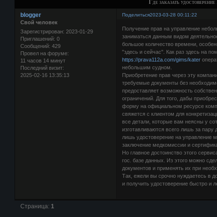
Где заказать удостоверен
blogger
Поделиться
2023-03-28 00:11:22
Свой человек
Получение прав на управление небо
Зарегистрирован
: 2023-01-29
заниматься данным видом деятельнос
Приглашений:
0
большое количество времени, особен
Сообщений:
429
"здесь и сейчас". Как раз здесь на п
Провел на форуме:
https://prava112a.com/gims/kater
опера
11 часов 14 минут
небольшим судном.
Последний визит:
2025-02-16 13:35:13
Приобретение прав через эту компан
требуемые документы без необходим
предоставляет возможность собствен
ограничений. Для того, дабы приобре
форму на официальном ресурсе компа
свяжется с клиентом для конкретизац
все детали, которые вам неясны у со
изготавливаются всего лишь за пару д
лишь удостоверение на управление м
заключение медкомиссии и сертифика
Но главное достоинство этого сервис
гос. базе данных. Из этого можно сд
документов и применять их при необ
Так, ежели вы срочно нуждаетесь в 
и получить удостоверение быстро и л
Страница:
1