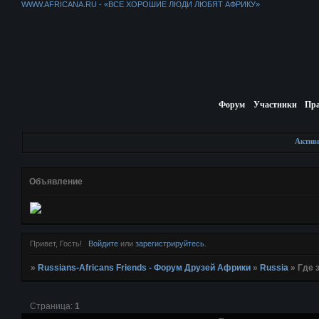
WWW.AFRICANA.RU - «ВСЕ ХОРОШИЕ ЛЮДИ ЛЮБЯТ АФРИКУ»
Форум
Участники
Пр
Актив
Объявление
Привет, Гость!
Войдите
или
зарегистрируйтесь
.
»
Russians-Africans Friends - Форум Друзей Африки
»
Russia
»
Где 
Страница:
1