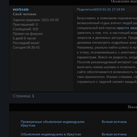
Объявления инд
worksale
Поделиться
2023-01-31 17:16:54
Свой человек
Безусловно, в пожелании поразвлечьс
Зарегистрирован
: 2021-03-05
великолепный отдых влечет людей ра
Приглашений:
0
специальный веб-портал
иркутск зак
Сообщений:
920
заметить о том, что, в настоящий м
Провел на форуме:
запросов и денежных ресурсов. Проди
6 дней 6 часов
дилемма посмотреть подробные анке
Последний визит:
Сегодня 08:35:43
Например, реально найти шлюху в ну
к этому, познакомившись с анкетами
параметрам. Вовсе не редкость, когд
Посетив рекомендуемый интернет-сай
выяснить номер шалавы и позвонить д
сайте обеспечивается возможность по
таки прагматично. Иными словами, с
справиться с задачей сможет каждый,
Страница:
1
Похо
Проверенные объявления индивидуалок
Всякая всячина
Иркутска
Объявления индивидуалок в Иркутске
Всякая всячина