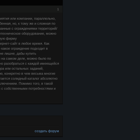
1
иятия или компании, параллельно,
бенная, но, к тому же и сложная по
занные с ограждениями территорий/
отехническое оборудование, можно
нную фирму
ернет-сайт в любое время. Как
 какое ограждение подходит в
 не лишне, дабы купить
 на самом деле, можно было по
но разобраться с каждой имеющейся
ора или остальных заданий,
ю, конкретно в чем весьма многие
гается солидный каталог абсолютно
ключением. Помимо того, в такой
и с собственными потребностями и
создать форум