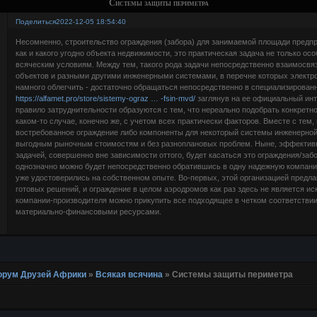
Системы защиты периметра
Поделиться
2022-12-05 18:54:40
Несомненно, строительство ограждения (забора) для занимаемой площади предпр
как и какого угодно объекта недвижимости, это практическая задача не только осо
всяческим условиям. Между тем, такого рода задачи непосредственно взаимосвя
объектов и разными другими инженерными системами, в перечне которых электр
намного облегчить - достаточно обращаться непосредственно в специализирова
https://alfamet.pro/store/sistemy-ograz … -fsin-mvd/
заглянув на ее официальный инт
правило затруднительности образуются с тем, что нереально подобрать конкретно
каком-то случае, конечно же, с учетом всех практически факторов. Вместе с тем,
востребованное ограждение либо компоненты для некоторый системы инженерной
выгодным рыночным стоимостям и без разноплановых проблем. Ныне, эффектив
задачей, совершенно вне зависимости оттого, будет касаться это ограждения/заб
однозначно можно будет непосредственно обратившись в одну надежную компани
уже удостоверились на собственном опыте. Во-первых, этой организацией предла
готовых решений, и ограждение в целом аэродромов как раз здесь не является ис
компании-производителя можно прикупить все подходящее в четком соответстви
материально-финансовыми ресурсами.
 Форум Друзей Африки
»
Всякая всячина
»
Системы защиты периметра