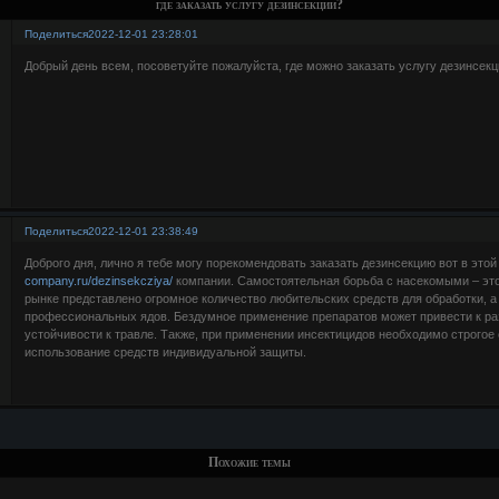
где заказать услугу дезинсекции?
Поделиться
2022-12-01 23:28:01
Добрый день всем, посоветуйте пожалуйста, где можно заказать услугу дезинсек
Поделиться
2022-12-01 23:38:49
Доброго дня, лично я тебе могу порекомендовать заказать дезинсекцию вот в это
company.ru/dezinsekcziya/
компании. Самостоятельная борьба с насекомыми – это 
рынке представлено огромное количество любительских средств для обработки, а
профессиональных ядов. Бездумное применение препаратов может привести к ра
устойчивости к травле. Также, при применении инсектицидов необходимо строгое
использование средств индивидуальной защиты.
Похожие темы