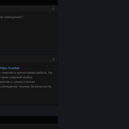
1
ции помещения?
2
й
https://sanitar-
тяжелая и кропотливая работа. На
 также широкий выбор
звитию у членистоногих
 соблюдение техники безопасности,