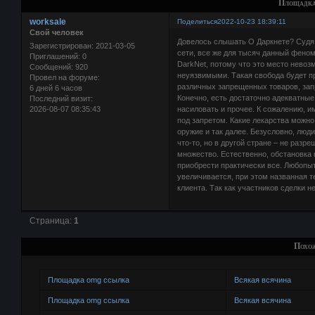
Площадка
worksale
Поделиться
2022-10-23 18:39:11
Свой человек
Довелось слышать О Даркнете? Судя
Зарегистрирован
: 2021-03-05
сети, все же для тысяч данный феном
Приглашений:
0
DarkNet, потому что это место невоз
Сообщений:
920
неуязвимыми. Такая свобода будет п
Провел на форуме:
различных запрещенных товаров, запр
6 дней 6 часов
Конечно, есть достаточно адекватные 
Последний визит:
2026-08-07 08:35:43
насиловать и прочее. К сожалению, и
под запретом. Какие лекарства можно
оружие и так далее. Безусловно, люди
что-то, но в другой стране – не ра
множество. Естественно, обстановка
приобрести практически все. Любопыт
увеличивается, при этом названная 
клиента. Так как участников сделки 
Страница:
1
Похо
Площадка omg ссылка
Всякая всячина
Площадка omg ссылка
Всякая всячина