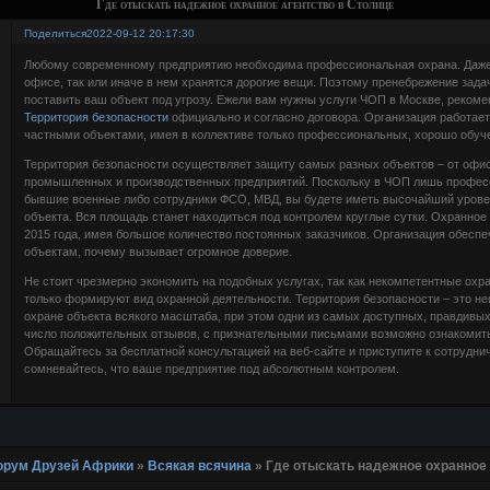
Где отыскать надежное охранное агентство в Столице
Поделиться
2022-09-12 20:17:30
Любому современному предприятию необходима профессиональная охрана. Даже 
офисе, так или иначе в нем хранятся дорогие вещи. Поэтому пренебрежение зад
поставить ваш объект под угрозу. Ежели вам нужны услуги ЧОП в Москве, рекоме
Территория безопасности
официально и согласно договора. Организация работает 
частными объектами, имея в коллективе только профессиональных, хорошо обуч
Территория безопасности осуществляет защиту самых разных объектов – от офис
промышленных и производственных предприятий. Поскольку в ЧОП лишь профес
бывшие военные либо сотрудники ФСО, МВД, вы будете иметь высочайший урове
объекта. Вся площадь станет находиться под контролем круглые сутки. Охранное
2015 года, имея большое количество постоянных заказчиков. Организация обеспе
объектам, почему вызывает огромное доверие.
Не стоит чрезмерно экономить на подобных услугах, так как некомпетентные охр
только формируют вид охранной деятельности. Территория безопасности – это н
охране объекта всякого масштаба, при этом одни из самых доступных, правдивы
число положительных отзывов, с признательными письмами возможно ознакомит
Обращайтесь за бесплатной консультацией на веб-сайте и приступите к сотрудн
сомневайтесь, что ваше предприятие под абсолютным контролем.
 Форум Друзей Африки
»
Всякая всячина
»
Где отыскать надежное охранное 