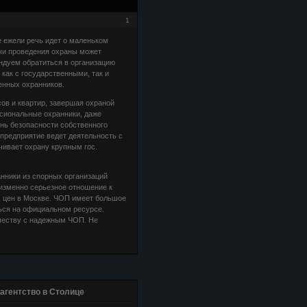
1
ежели речь идет о маленьком
ачи проведения охраны может
ндуем обратиться в организацию
как с государственными, так и
енных охранников.
ов и квартир, завершая охраной
сиональные охранники, даже
нь безопасности собственного
 предприятие ведет деятельность с
чивает охрану крупным гос.
анники из спорных организаций
еизменно серьезное отношение к
х цен в Москве. ЧОП имеет большое
ься на официальном ресурсе.
ичеству с надежным ЧОП. Не
агентство в Столице