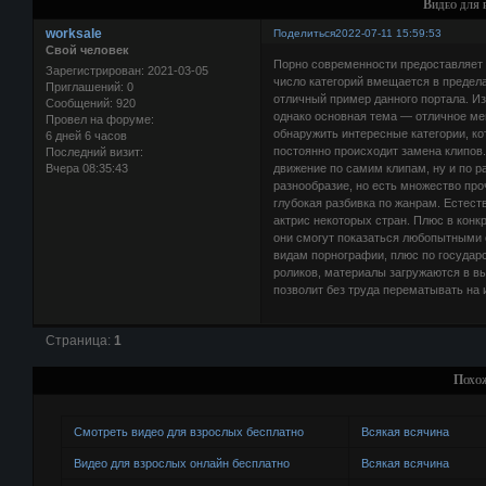
Видео для 
worksale
Поделиться
2022-07-11 15:59:53
Свой человек
Порно современности предоставляет 
Зарегистрирован
: 2021-03-05
число категорий вмещается в предела
Приглашений:
0
отличный пример данного портала. Из
Сообщений:
920
однако основная тема — отличное ме
Провел на форуме:
обнаружить интересные категории, ко
6 дней 6 часов
постоянно происходит замена клипов
Последний визит:
Вчера 08:35:43
движение по самим клипам, ну и по р
разнообразие, но есть множество пр
глубокая разбивка по жанрам. Естест
актрис некоторых стран. Плюс в кон
они смогут показаться любопытными 
видам порнографии, плюс по государ
роликов, материалы загружаются в в
позволит без труда перематывать на
Страница:
1
Похо
Смотреть видео для взрослых бесплатно
Всякая всячина
Видео для взрослых онлайн бесплатно
Всякая всячина