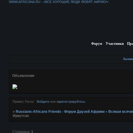
WWW.AFRICANA.RU - «ВСЕ ХОРОШИЕ ЛЮДИ ЛЮБЯТ АФРИКУ»
Форум
Участники
Пр
Актив
Объявление
Привет, Гость!
Войдите
или
зарегистрируйтесь
.
»
Russians-Africans Friends - Форум Друзей Африки
»
Всякая всячи
Иркутске
Страница:
1