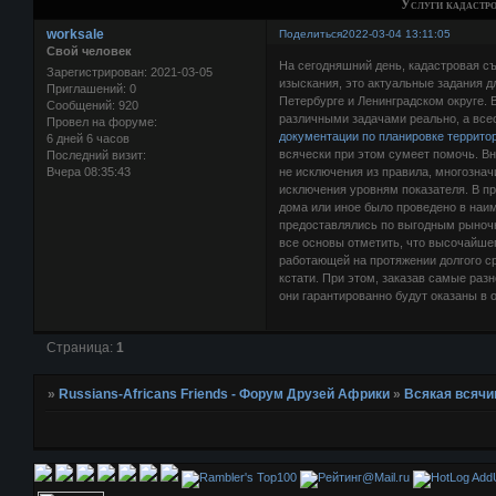
Услуги кадастро
worksale
Поделиться
2022-03-04 13:11:05
Свой человек
На сегодняшний день, кадастровая с
Зарегистрирован
: 2021-03-05
изыскания, это актуальные задания д
Приглашений:
0
Петербурге и Ленинградском округе.
Сообщений:
920
различными задачами реально, а вс
Провел на форуме:
документации по планировке террито
6 дней 6 часов
всячески при этом сумеет помочь. Вн
Последний визит:
Вчера 08:35:43
не исключения из правила, многозна
исключения уровням показателя. В пр
дома или иное было проведено в наим
предоставлялись по выгодным рыноч
все основы отметить, что высочайше
работающей на протяжении долгого с
кстати. При этом, заказав самые раз
они гарантированно будут оказаны в 
Страница:
1
»
Russians-Africans Friends - Форум Друзей Африки
»
Всякая всячи
AddU