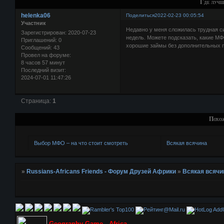
Где лучш
helenka06
Поделиться
2022-02-23 00:05:54
Участник
Недавно у меня сложилась трудная с
Зарегистрирован
: 2020-07-23
недель. Можете подсказать, какие М
Приглашений:
0
хорошие займы без дополнительных 
Сообщений:
43
Провел на форуме:
8 часов 57 минут
Последний визит:
2024-07-01 11:47:26
Страница:
1
Похо
Выбор МФО – на что стоит смотреть
Всякая всячина
»
Russians-Africans Friends - Форум Друзей Африки
»
Всякая всячи
AddU
Geography Game - Africa