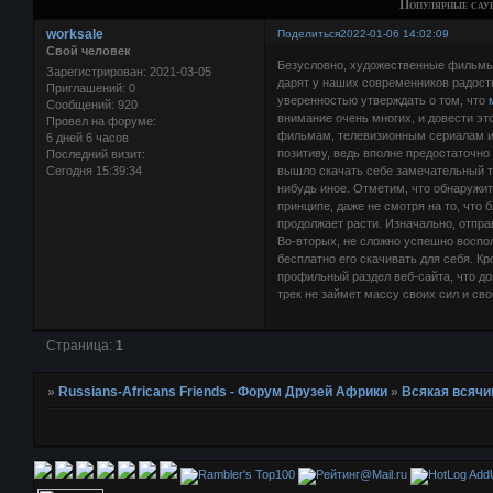
Популярные саун
worksale
Поделиться
2022-01-06 14:02:09
Свой человек
Безусловно, художественные фильмы
Зарегистрирован
: 2021-03-05
дарят у наших современников радостн
Приглашений:
0
уверенностью утверждать о том, что
Сообщений:
920
внимание очень многих, и довести э
Провел на форуме:
фильмам, телевизионным сериалам и
6 дней 6 часов
позитиву, ведь вполне предостаточно
Последний визит:
Сегодня 15:39:34
вышло скачать себе замечательный тр
нибудь иное. Отметим, что обнаружи
принципе, даже не смотря на то, чт
продолжает расти. Изначально, отпр
Во-вторых, не сложно успешно воспо
бесплатно его скачивать для себя. К
профильный раздел веб-сайта, что до
трек не займет массу своих сил и св
Страница:
1
»
Russians-Africans Friends - Форум Друзей Африки
»
Всякая всячи
AddU