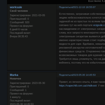
Electronic Ci
worksale
Поделиться
2021-12-10 18:55:07
Свой человек
Естественно, затрачивая собственные
Зарегистрирован
: 2021-03-05
людям небезосновательно хочется за
Приглашений:
0
задачкой не из простых по всяким пре
Сообщений:
920
связано тут на web-портале
ecigsole.
Провел на форуме:
наслаждением от электронных сигаре
6 дней 6 часов
слову, все запросто многократно опт
Последний визит:
Вчера 08:35:43
электронным сигаретам выявится дей
именно характеристикам стоит подбир
жидкости для vape. Вдобавок, немал
рекламной раскрутке изготовителей v
финансовых средств. Откровенно гов
всевозможных товаров для курения э
Требуется лишь упомянуть, что на д
вейпинга, поэтому его не избыточным
Murka
Поделиться
2023-05-30 14:45:53
Новичок
Привет, из личного опыта, я вам так
Зарегистрирован
: 2023-05-30
https://vapechill.com.ua/zhidkosti
У них 
Приглашений:
0
Сообщений:
1
Провел на форуме:
1 минуту
Последний визит:
2023-05-30 14:45:53