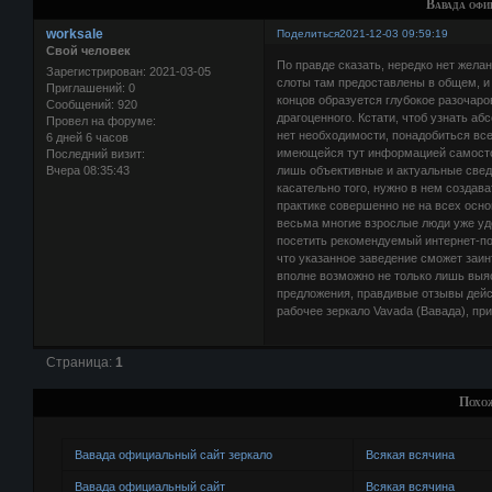
Вавада офи
worksale
Поделиться
2021-12-03 09:59:19
Свой человек
По правде сказать, нередко нет желан
Зарегистрирован
: 2021-03-05
слоты там предоставлены в общем, и 
Приглашений:
0
концов образуется глубокое разочаро
Сообщений:
920
драгоценного. Кстати, чтоб узнать а
Провел на форуме:
нет необходимости, понадобиться вс
6 дней 6 часов
имеющейся тут информацией самостоя
Последний визит:
Вчера 08:35:43
лишь объективные и актуальные свед
касательно того, нужно в нем создав
практике совершенно не на всех осн
весьма многие взрослые люди уже уд
посетить рекомендуемый интернет-пор
что указанное заведение сможет заин
вполне возможно не только лишь выяс
предложения, правдивые отзывы дейс
рабочее зеркало Vavada (Вавада), п
Страница:
1
Похо
Вавада официальный сайт зеркало
Всякая всячина
Вавада официальный сайт
Всякая всячина