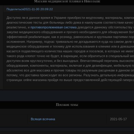
Магазин медицинской техники в Николаеве
Поделиться
2021-11-30 20:09:22
Доступно ли в данное время в Украине приобрести медтехнику, материалы, компо
диагностические тесты для больницы либо дома в наилучшем соответствии качест
реалистично, и
противопролежневая система
доводится данному обстоятельству 
закупке медицинского оборудования и прочего необходимого для обнаружения бол
эффективной реабилитации, как в розницу, равносильно и крупными партиями п
осложнения. Например, подчас тривиально не догадываются куда на самом деле 
медицинское оборудование и технику для использования в клинике или в домашн
касается подавляющего количества наших городов и поселков, в которых не име
такого рода хлопот точно не будет, в вариации, если обратиться в специальный w
доступен всем круглосуточно, и без выходных. Впечатляющий перечень высокоте
оборудования, компоненты, материалы, включая и для дезинфекции, мебельную п
абсолютно все для массажа и прочие товары по разумным расценкам в данном on-
потому, что доставка происходит во все регионы. Разузнать детальную информац
страницах online магазина пройдя по выше предоставленной действующей гиперс
Похожие темы
Всякая всячина
2021-05-17