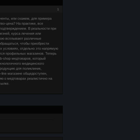
1
ненты, или скажем, для примера
во-цена? На практике, все
подтверждением. В реальности при
езней, курса лечения или
орою всплывают различные
обращаться, чтобы приобрести
их условиях, отдельно это напрямую
ется профильных магазинов. Теперь
eb-shop медтоваров, который
хнологичного медицинского
родукцию для поликлиник,
line магазине общедоступен,
ию о медтоварах реалистично на
сылке.