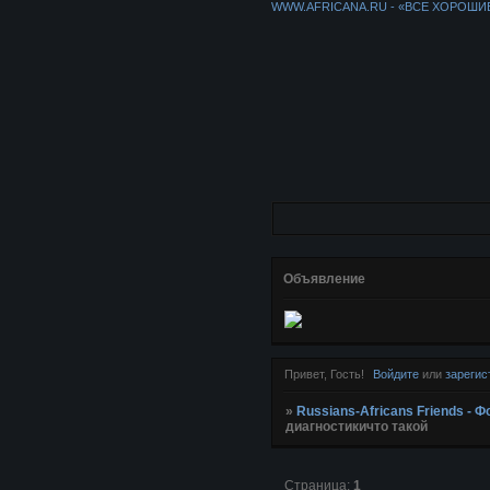
WWW.AFRICANA.RU - «ВСЕ ХОРОШИ
Объявление
Привет, Гость!
Войдите
или
зарегис
»
Russians-Africans Friends -
диагностикичто такой
Страница:
1