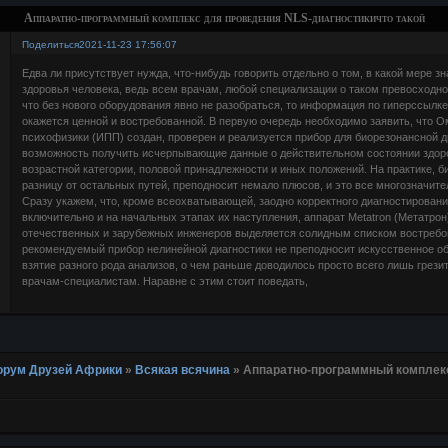
Аппаратно-программный комплекс для проведения NLS-диагностикичто такой
Поделиться
2021-11-23 17:56:07
Едва ли присутствует нужда, что-нибудь говорить отдельно о том, в какой мере з
здоровья человека, ведь всем врачам, любой специализации о таком превосходно и
что без нового оборудования явно не разобраться, то информация по гиперссылк
окажется ценной и востребованной. В первую очередь необходимо заявить, что 
психофизики (ИПП) создан, проверен и реализуется прибор для биорезонансной 
возможность получить исчерпывающие данные о действительном состоянии здоро
возрастной категории, половой принадлежности и иных положений. На практике, б
разницу от остальных путей, преподносит немало плюсов, и это все многозначит
Сразу укажем, что, кроме всеохватывающей, заодно корректного диагностировани
включительно и на начальных этапах их наступления, аппарат Metatron (Метатрон
отечественных и зарубежных инженеров выделяется солидным списком востребов
рекомендуемый прибор нелинейной диагностики не преподносит искусственное об
взятие разного рода анализов, о чем раньше доводилось просто всего лишь грези
врачам-специалистам. Наравне с этим стоит поведать,
 Форум Друзей Африки
»
Всякая всячина
»
Аппаратно-программный комплекс