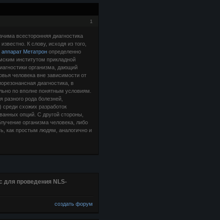
1
начима всесторонняя диагностика
звестно. К слову, исходя из того,
е
аппарат Метатрон
определенно
Омским институтом прикладной
диагностики организма, дающий
вья человека вне зависимости от
иорезонансная диагностика, в
ельно по вполне понятным условиям.
я разного рода болезней,
) среди схожих разработок
анных опций. С другой стороны,
лучение организма человека, либо
ть, как простым людям, аналогично и
 для проведения NLS-
создать форум