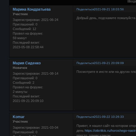
Позд
Марина Кондратьева
Поделиться
2021-09-21 18:03:56
Участник
Добрый день, подскажите пожалуйста
Зарегистрирован
: 2021-06-24
Приглашений:
0
Сообщений:
12
Провел на форуме:
59 минут
Последний визит:
2023-05-08 22:58:44
Мария Сиденко
Поделиться
2021-09-21 20:09:09
Новичок
Посмотрите в инсте или на других пл
Зарегистрирован
: 2021-08-14
Приглашений:
0
Сообщений:
2
Провел на форуме:
2 минуты
Последний визит:
2021-09-21 20:09:10
Komar
Поделиться
2021-09-22 10:26:33
Участник
Привет, я нашел сайт на котором отк
Зарегистрирован
: 2021-03-04
день
https://otkritkis.ru/horoshego-nast
Приглашений:
0
просто, одним кликом.