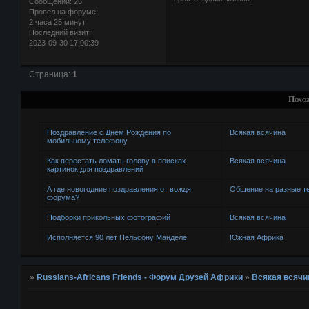
Сообщений:
26
Провел на форуме:
2 часа 25 минут
Последний визит:
2023-09-30 17:00:39
Страница:
1
Похо
Поздравление с Днем Рождения по
Всякая всячина
мобильному телефону
Как перестать ломать голову в поисках
Всякая всячина
картинок для поздравлений
А где новогодние поздравления от вождя
Общение на разные 
форума?
Подборки прикольных фотографий
Всякая всячина
Исполняется 90 лет Нельсону Манделе
Южная Африка
»
Russians-Africans Friends - Форум Друзей Африки
»
Всякая всячи