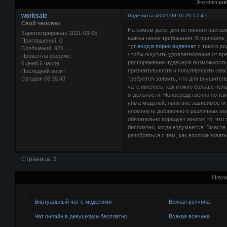
Эротический
worksale
Поделиться
2021-09-16 20:17:47
Свой человек
На самом деле, для истинного наслаж
Зарегистрирован
: 2021-03-05
важны некие требования. В принципе
Приглашений:
0
тут
вход в порно видеочат
с такого р
Сообщений:
920
чтобы ощутить удовлетворение от в
Провел на форуме:
распоряжении чудесную возможность 
6 дней 6 часов
признательности и популярности секс
Последний визит:
Сегодня 08:35:43
требуется заявить, что для внушител
чате имелось, как можно больше поль
отдельности. Непосредственно по так
уйма моделей, явно вне зависимости 
упомянуть добавочно о различных ве
обязательно порадует многих то, что
бесплатно, когда вздумается. Вместе
разобраться с тем, как воспользоват
Страница:
1
Похо
Виртуальный чат с моделями
Всякая всячина
Чат онлайн в девушками бесплатно
Всякая всячина