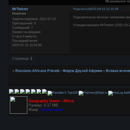
Незабываемое ч
MrTwister
Поделиться
2021-09-15 12:10:38
Новичок
Подозрительно богатые чиновники пр
Зарегистрирован
: 2021-07-23
Приглашений:
0
Отредактировано MrTwister (2022-03-2
Сообщений:
7
Провел на форуме:
2 часа 4 минуты
Последний визит:
2023-01-15 16:43:30
Страница:
1
»
Russians-Africans Friends - Форум Друзей Африки
»
Всякая всячи
AddU
Geography Game - Africa
Размер: 0.17 MB
Жанр:
Головоломки