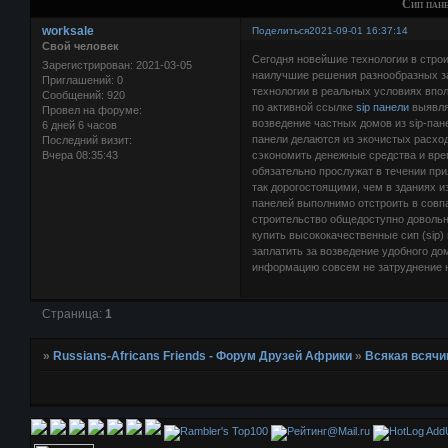
Сип пан
worksale
Поделиться
2021-09-01 16:37:14
Свой человек
Сегодня новейшие технологии в строи
Зарегистрирован
: 2021-03-05
наилучшие решения разнообразных зад
Приглашений:
0
технологии в реальных условиях вп
Сообщений:
920
по активной ссылке
sip панели
выявля
Провел на форуме:
возведение частных домов из sip-пане
6 дней 6 часов
панели делаются из экочистых расхо
Последний визит:
Вчера 08:35:43
сэкономить денежные средства и врем
обязательно прослужат в течении при
так дорогостоящими, чем в зданиях и
панелей выполнимо отстроить в совп
строительство общедоступно довольн
купить высококачественные сип (sip)
заплатить за возведение удобного до
информацию совсем не затруднение н
Страница:
1
»
Russians-Africans Friends - Форум Друзей Африки
»
Всякая всячи
AddU