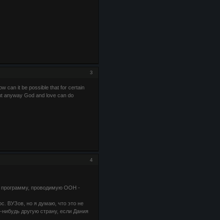
3
ow can it be possible that for certain
.but anyway God and love can do
4
з программу, проводимую ООН -
. ВУЗов, но я думаю, что это не
-нибудь другую страну, если Дания