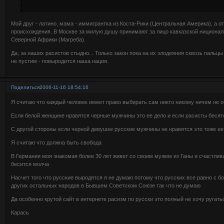
Мой друг - латино, мама - иммигрантка из Коста-Рики (Центральная Америка), а о
происхождения. В Москве за милую душу принимают за лицо кавказской нициональ
Северной Африки (Магреба).
Да, за наших расистов стыдно... Только закон пока на их злодеяния сквозь пальц
не пустим - повыродится наша нация.
Поделиться
2006-11-16 18:54:16
Я считаю что каждый человек имеет право выбирать сам никто никому ничем не 
Если белой женщине нравятся черные мужчины это ее дело и если расисты бесятс
С другой стороны если черной девушке русские мужчины не нравятся это тоже ее
Я считаю что должна быть свобода
В Германии моя знакомая более 30 лет живет со своим мужем из Ганы и счастлива 
бесится молча
Насчет того что русские выродятся я не думаю потому что русских все равно с
других остальных народов в Бывшем Советском Союзе так что не думаю
Да особенно крутой сайт в интернете расизм по русски это полный не хочу ругат
Карась