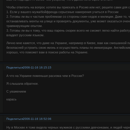
Чтобы ответить на вопрос хотите вы приехать в Росию или нет, решите сами для 
1. Если у вашего мужа/бойфренда серьезные намерения учиться в России
2. Готовы ли вы к частым проблемам со стороны скин-хедов и милиции. Даже то, 
останавливать менты на улице и проверять документы, уже может оказаться очен
травмирующим опытом.
3. Готовы ли вы к тому, что ваш парень скорее всего не сможет легко найти работу
владеет русским языком.
Лично мне кажется, что даже на Украине, например в Киеве, вам как смешанной п
безопасней устроить свою жизнь и осуществить планы по иммиграции. Английским
хорошо, что поможет вам в поиске работы на Украине.
Поделиться
2006-11-16 16:15:15
А что на Украине поменьше расизма чем в России?
Я слышала обратное.
С уважением
карась
Поделиться
2006-11-16 16:52:06
Ну в Москве я тоже видела черных мужиков с русскими девчонками, и людей черн