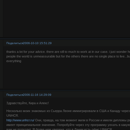
Поделиться
2006-10-10 15:51:29
thanks a lot for your advice. there are stll to much to work at in our case. i just wonder h
people the world is unmeassurable but for the others there are no single place to live..
everything
Поделиться
2006-11-16 14:29:09
Здравствуйте, Кира и Алекс!
Несколько моих знакомых из Сьерра Леоне иммигрировали в США и Канаду чере
UNHCR.
http://www.unhcr.ru/
Они, правда, на том момент жили в России и имели дипломы рос
имеет принципиальное значение. Попробуйте через эту программу уехать в какую
вам не подходит. Я более чем уверена, что в Дании есть офис UNHCR.