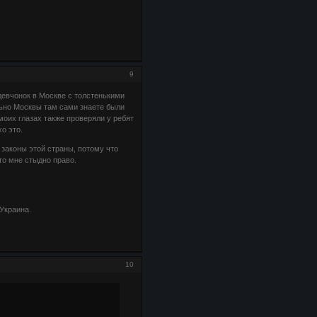
9
девчонок в Москве с толстенькими
льно Москвы там сами знаете были
моих глазах также проверяли у ребят
о это.
законы этой страны, потому что
то мне стыдно право.
Украина.
10