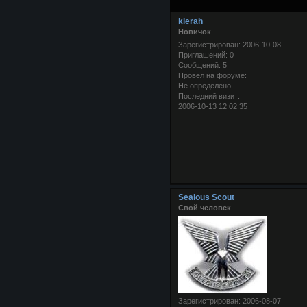
kierah
Новичок
Зарегистрирован
: 2006-10-08
Приглашений:
0
Сообщений:
5
Провел на форуме:
Не определено
Последний визит:
2006-10-13 12:02:35
Sealous Scout
Свой человек
Зарегистрирован
: 2006-08-07