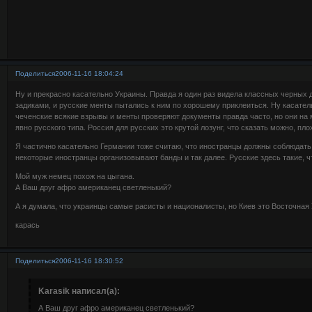
Поделиться
2006-11-16 18:04:24
Ну и прекрасно касательно Украины. Правда я один раз видела классных черных 
задиками, и русские менты пытались к ним по хорошему приклеиться. Ну касате
чеченские всякие взрывы и менты проверяют документы правда часто, но они на 
явно русского типа. Россия для русских это крутой лозунг, что сказать можно, плох
Я частично касательно Германии тоже считаю, что иностранцы должны соблюдать 
некоторые иностранцы организовывают банды и так далее. Русские здесь такие, ч
Мой муж немец похож на цыгана.
А Ваш друг афро американец светленький?
А я думала, что украинцы самые расисты и националисты, но Киев это Восточная 
карась
Поделиться
2006-11-16 18:30:52
Karasik написал(а):
А Ваш друг афро американец светленький?