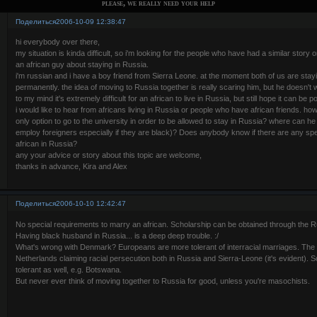
please, we really need your help
Поделиться
2006-10-09 12:38:47
hi everybody over there,
my situation is kinda difficult, so i'm looking for the people who have had a similar story 
an african guy about staying in Russia.
i'm russian and i have a boy friend from Sierra Leone. at the moment both of us are sta
permanently. the idea of moving to Russia together is really scaring him, but he doesn't 
to my mind it's extremely difficult for an african to live in Russia, but still hope it can be p
i would like to hear from africans living in Russia or people who have african friends. how 
only option to go to the university in order to be allowed to stay in Russia? where can he f
employ foreigners especially if they are black)? Does anybody know if there are any spec
african in Russia?
any your advice or story about this topic are welcome,
thanks in advance, Kira and Alex
Поделиться
2006-10-10 12:42:47
No special requirements to marry an african. Scholarship can be obtained through the 
Having black husband in Russia... is a deep deep trouble. :/
What's wrong with Denmark? Europeans are more tolerant of interracial marriages. The b
Netherlands claiming racial persecution both in Russia and Sierra-Leone (it's evident). 
tolerant as well, e.g. Botswana.
But never ever think of moving together to Russia for good, unless you're masochists.