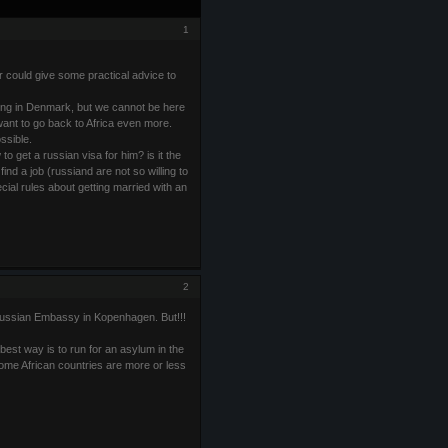
1
or could give some practical advice to
ying in Denmark, but we cannot be here
want to go back to Africa even more.
ossible.
to get a russian visa for him? is it the
ind a job (russiand are not so willing to
ial rules about getting married with an
2
Russian Embassy in Kopenhagen. But!!!
est way is to run for an asylum in the
Some African countries are more or less