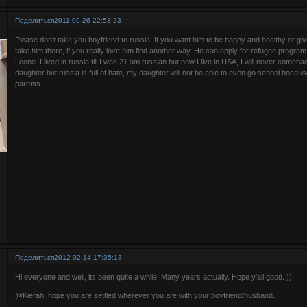
Поделиться
2011-09-26 22:53:23
Please don't take you boyfriend to russia, If you want him to be happy and healthy or give
take him there, if you really love him find another way. He can apply for refugee progra
Leone. I lived in russia till I was 21 am russian but now I live in USA, I will never comeback
daughter but russia is full of hate, my daughter will not be able to even go school because 
parents.
Поделиться
2012-02-14 17:35:13
Hi everyone and well, its been quite a while. Many years actually. Hope y'all good. ))
@Kierah, hope you are settled wherever you are with your boyfriend/husband.