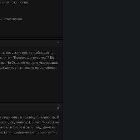
мании тоже полно.
и невозможно.
7
...к тому же у них не наблюдается
мните - "Россия для русских"? Вот
менты. На Украине ни один уважающий
 там документы только на основании
8
 лицо кавказской национальности. В
еркой документов. Насчет Москвы он
бывал в Киеве в этом году, даже не
 кстати, придерживаются многие "не