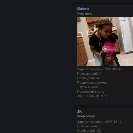
Malena
Участник
Зарегистрирован
: 2011-09-07
Приглашений:
0
Сообщений:
46
Провел на форуме:
1 день 4 часа
Последний визит:
2013-05-05 01:19:36
JK
Модератор
Зарегистрирован
: 2006-12-12
Приглашений:
0
Сообщений:
221