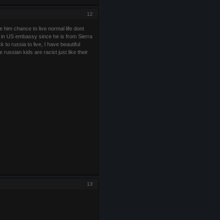
12
 him chance to live normal life dont
m in US embassy since he is from Sierra
 to russia to live, I have beautiful
russian kids are racist just like their
13