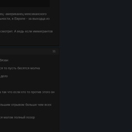
тец -американец мексиканского
ности, в Европе - за выходца из
ы смотрит. А ведь если иммигрантов
11
обязан
я то пусть бесятся молча
 дело
так что если кто то против этого он
 большим отрывом больше чем всех
ься матом полный позор