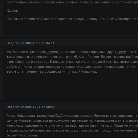
работающих, расизм в России конечно очень большой, но скинов в Восточной Гер
Карась
Расизма и терпимости много больше это правда, но получить полит убежище почт
Поделиться
2006-11-16 17:34:54
На Украине люди совсем другие, они какие-то более терпимые друг к другу, что ли.
таких сильных националистских настроений, как в России. Лозунг-то известный по
этим все у нас и сказано... К тому же у нас как известно две беды - растисты и 
себя мент не остановит человека на улице из-за цвета кожи...не проверяют у них
того что ты темнее чем среднестатичтический Украинец.
Поделиться
2006-11-16 17:48:44
Моего бойфренда гражданина США из-за цвета кожи в Москве всегда принимают за
центре Москвы появиться не возможно - на каждом углу поджидают менты с пров
мне сказал однозначно, что ни жить, ни работать он бы тут не смог. Когда же он по
влядея русским/украинским языком он сразу полюбил этот город. Того же мнения,
белые" иностранцы.